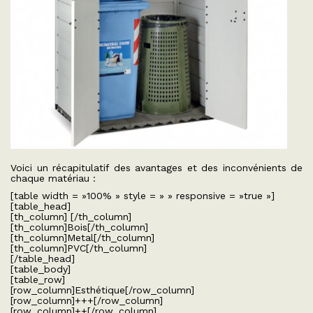
Voici un récapitulatif des avantages et des inconvénients de
chaque matériau :
[table width = »100% » style = » » responsive = »true »]
[table_head]
[th_column] [/th_column]
[th_column]Bois[/th_column]
[th_column]Metal[/th_column]
[th_column]PVC[/th_column]
[/table_head]
[table_body]
[table_row]
[row_column]Esthétique[/row_column]
[row_column]+++[/row_column]
[row_column]++[/row_column]