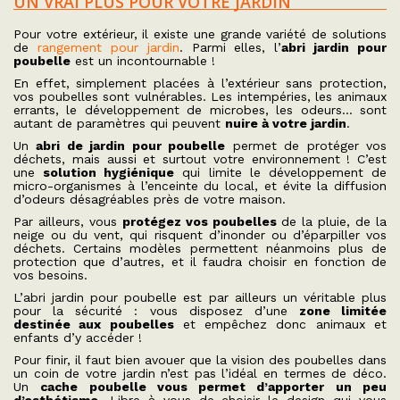
UN VRAI PLUS POUR VOTRE JARDIN
Pour votre extérieur, il existe une grande variété de solutions
de
rangement pour jardin
. Parmi elles, l’
abri jardin pour
poubelle
est un incontournable !
En effet, simplement placées à l’extérieur sans protection,
vos poubelles sont vulnérables. Les intempéries, les animaux
errants, le développement de microbes, les odeurs… sont
autant de paramètres qui peuvent
nuire à votre jardin
.
Un
abri de jardin pour poubelle
permet de protéger vos
déchets, mais aussi et surtout votre environnement ! C’est
une
solution hygiénique
qui limite le développement de
micro-organismes à l’enceinte du local, et évite la diffusion
d’odeurs désagréables près de votre maison.
Par ailleurs, vous
protégez vos poubelles
de la pluie, de la
neige ou du vent, qui risquent d’inonder ou d’éparpiller vos
déchets. Certains modèles permettent néanmoins plus de
protection que d’autres, et il faudra choisir en fonction de
vos besoins.
L’abri jardin pour poubelle est par ailleurs un véritable plus
pour la sécurité : vous disposez d’une
zone limitée
destinée aux poubelles
et empêchez donc animaux et
enfants d’y accéder !
Pour finir, il faut bien avouer que la vision des poubelles dans
un coin de votre jardin n’est pas l’idéal en termes de déco.
Un
cache poubelle vous permet d’apporter un peu