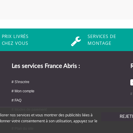
PRIX LIVRÉS
SERVICES DE
CHEZ VOUS
MONTAGE
Les services France Abris :
R
# S'inscrire
# Mon compte
#
# FAQ
# Modes de paiement
liorer nos services et vous montrer des publicités liées à
REJET
# Le blog
donner votre consentement à son utilisation, appuyez sur le
# Plan du site