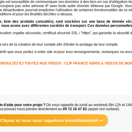
et. Google est susceptible de communiquer ces données à des tiers en cas d'obligation
ecoupera pas votre adresse IP avec toute autre donnée détenue par Google. Vous p
désactivation pourrait empêcher l'utilisation de certaines fonctionnalités de ce si
ions et pour les finalités décrites ci-dessus.
, liste des produits consultés), sont stockées sur une base de donnée sécu
 nous avons avec différentes sociétés de transport. Ces données personnelles 
ication cryptée sécurisée, certificat sécurisé SSL / "https", qui garantie la sécurit
lors de la création de leur compte afin d'éviter le piratage de leur compte.
térêt que vous portez à notre site et pour tous renseignements, remarques ou enc
ONSULTEZ ICI TOUTES NOS VIDEOS : CLIP FRANCE ABRIS & VIDEOS DE MO
n d'aide pour votre projet ?
On vous rappelle du lundi au vendredi (9h-12h et 14
us pouvez nous joindre directement au
09 72 16 47 82
(appel non surtaxé).
Cliquez et nous vous rappelons immédiatement