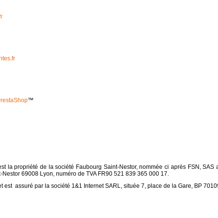
r
tes.fr
restaShop
™
) est la propriété de la société Faubourg Saint-Nestor, nommée ci après FSN, SAS
int-Nestor 69008 Lyon, numéro de TVA FR90 521 839 365 000 17.
t est assuré par la société 1&1 Internet SARL, située 7, place de la Gare, BP 7