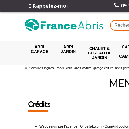
09 
Rappelez-moi
ABRI
ABRI
CA
CHALET &
GARAGE
JARDIN
BUREAU DE
CAM
JARDIN
/
Mentions légales France Abris, abris voiture, garage voiture, abris garag
MEN
Crédits
Webdesign par l'agence : Ghostlab.com - ComAndLook.