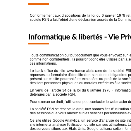
Conformément aux dispositions de la loi du 6 janvier 1978 relati
société FSN a fait l'objet d'une déclaration auprès de la Commis
Informatique & libertés - Vie 
Toute communication ou tout document que vous envoyez sur le S
comme non confidentiels. Ils pourront donc être utilisés par la 
ces informations.
Le back office du site www.france-abris.com de la société FSN 
réponses au formulaire d'identification sont donc obligatoires p
présent sur ce site pourront être exploitées au profit de la so
des tiers personnes physiques ou morales extérieurs à la socié
En vertu de l’article 34 de la loi du 6 janvier 1978 « informati
détenues par la société FSN.
Pour exercer ce droit, l'utilisateur peut contacter le webmaster d
La société FSN se réserve le droit, aux bonnes fins d'utilisation 
des sessions que vous ouvrez sur les services personnalisés ave
Ce site utilise Google Analytics, un service d'analyse de site in
site internet à analyser l'utilisation du site par ses utilisateu
des serveurs situés aux Etats-Unis. Google utilisera cette informa