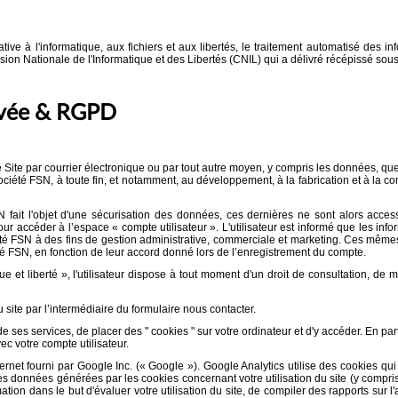
ve à l'informatique, aux fichiers et aux libertés, le traitement automatisé des inf
sion Nationale de l'Informatique et des Libertés (CNIL) qui a délivré récépissé so
Privée & RGPD
ite par courrier électronique ou par tout autre moyen, y compris les données, qu
société FSN, à toute fin, et notamment, au développement, à la fabrication et à la
fait l'objet d'une sécurisation des données, ces dernières ne sont alors accessib
our accéder à l’espace « compte utilisateur ». L'utilisateur est informé que les i
ciété FSN à des fins de gestion administrative, commerciale et marketing. Ces mêmes
té FSN, en fonction de leur accord donné lors de l’enregistrement du compte.
que et liberté », l'utilisateur dispose à tout moment d'un droit de consultation, d
u site par l’intermédiaire du formulaire nous contacter.
de ses services, de placer des " cookies " sur votre ordinateur et d'y accéder. En part
c votre compte utilisateur.
ternet fourni par Google Inc. (« Google »). Google Analytics utilise des cookies qui 
rs. Les données générées par les cookies concernant votre utilisation du site (y comp
tion dans le but d'évaluer votre utilisation du site, de compiler des rapports sur l'a