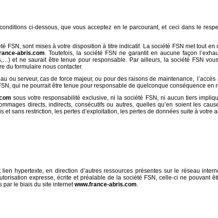
x conditions ci-dessous, que vous acceptez en le parcourant, et ceci dans le resp
té FSN, sont mises à votre disposition à titre indicatif. La société FSN met tout 
rance-abris.com
. Toutefois, la société FSN ne garantit en aucune façon l’exhaus
ifs,…) et ne saurait être tenue pour responsable. Par ailleurs, la société FSN vou
re du formulaire nous contacter.
seau ou serveur, cas de force majeur, ou pour des raisons de maintenance, l’accès 
é FSN, qui ne pourrait être tenue pour responsable de quelconque conséquence en r
.com
sous votre responsabilité exclusive, ni la société FSN, ni aucun tiers impliq
mages directs, indirects, consécutifs ou autres, quelles qu’en soient les caus
s et sans restriction, les pertes d’exploitation, les pertes de données suite à votre 
lien hypertexte, en direction d’autres ressources présentes sur le réseau interne
’autorisation expresse, écrite et préalable de la société FSN, celle-ci ne pouvant
par le biais du site internet
www.france-abris.com
.