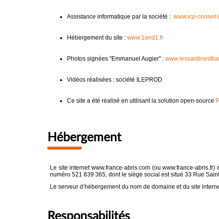
Assistance informatique par la société :
www.icp-conseil.f
Hébergement du site :
www.1and1.fr
Photos signées "Emmanuel Augier" :
www.lessardinesfilan
Vidéos réalisées : société ILEPROD
Ce site a été réalisé en utilisant la solution open-source
P
Hébergement
Le site internet www.france-abris.com (ou www.france-abris.fr
numéro 521 839 365, dont le siège social est situé 33 Rue Sa
Le serveur d’hébergement du nom de domaine et du site interne
Responsabilités