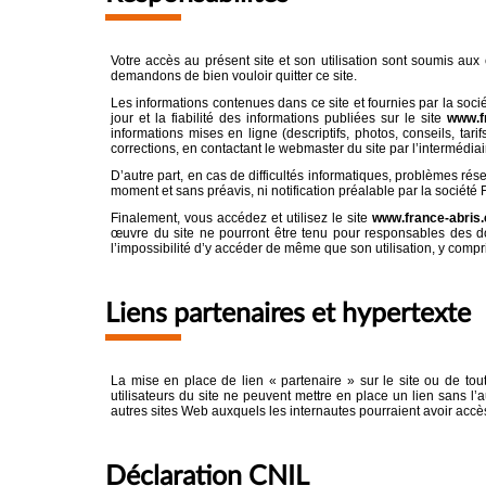
Votre accès au présent site et son utilisation sont soumis au
demandons de bien vouloir quitter ce site.
Les informations contenues dans ce site et fournies par la socié
jour et la fiabilité des informations publiées sur le site
www.f
informations mises en ligne (descriptifs, photos, conseils, tar
corrections, en contactant le webmaster du site par l’intermédiai
D’autre part, en cas de difficultés informatiques, problèmes ré
moment et sans préavis, ni notification préalable par la sociét
Finalement, vous accédez et utilisez le site
www.france-abris
œuvre du site ne pourront être tenu pour responsables des dom
l’impossibilité d’y accéder de même que son utilisation, y compri
Liens partenaires et hypertexte
La mise en place de lien « partenaire » sur le site ou de tout 
utilisateurs du site ne peuvent mettre en place un lien sans l
autres sites Web auxquels les internautes pourraient avoir accès 
Déclaration CNIL