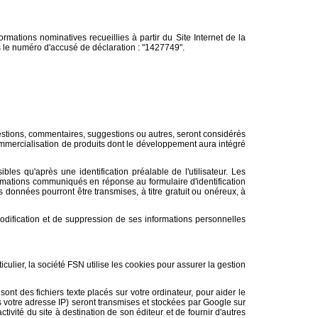
ormations nominatives recueillies à partir du Site Internet de la
us le numéro d'accusé de déclaration : "1427749".
estions, commentaires, suggestions ou autres, seront considérés
 commercialisation de produits dont le développement aura intégré
les qu'après une identification préalable de l'utilisateur. Les
nformations communiqués en réponse au formulaire d'identification
 données pourront être transmises, à titre gratuit ou onéreux, à
e modification et de suppression de ses informations personnelles
iculier, la société FSN utilise les cookies pour assurer la gestion
sont des fichiers texte placés sur votre ordinateur, pour aider le
ris votre adresse IP) seront transmises et stockées par Google sur
ctivité du site à destination de son éditeur et de fournir d'autres