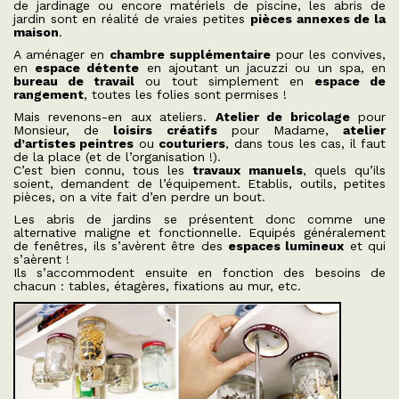
de jardinage ou encore matériels de piscine, les abris de
jardin sont en réalité de vraies petites
pièces annexes de la
maison
.
A aménager en
chambre supplémentaire
pour les convives,
en
espace détente
en ajoutant un jacuzzi ou un spa, en
bureau de travail
ou tout simplement en
espace de
rangement
, toutes les folies sont permises !
Mais revenons-en aux ateliers.
Atelier de bricolage
pour
Monsieur, de
loisirs créatifs
pour Madame,
atelier
d’artistes peintres
ou
couturiers
, dans tous les cas, il faut
de la place (et de l’organisation !).
C’est bien connu, tous les
travaux manuels
, quels qu’ils
soient, demandent de l’équipement. Etablis, outils, petites
pièces, on a vite fait d’en perdre un bout.
Les abris de jardins se présentent donc comme une
alternative maligne et fonctionnelle. Equipés généralement
de fenêtres, ils s’avèrent être des
espaces lumineux
et qui
s’aèrent !
Ils s’accommodent ensuite en fonction des besoins de
chacun : tables, étagères, fixations au mur, etc.