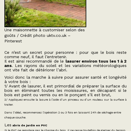
Une maisonnette à customiser selon des
goûts / Crédit photo uktv.co.uk –
Pinterest
Ce n’est un secret pour personne : pour que le bois reste
comme neuf, il faut l’entretenir.
Il est ainsi recommandé de le
lasurer environ tous les 1 à 2
ans
. Les rayons du soleil et les variations météorologiques
ont vite fait de détériorer l’abri.
Voici donc la marche à suivre pour assurer santé et longévité
à votre bois :
1/ Avant de lasurer, il est primordial de préparer la surface du
bois en éliminant toutes les moisissures, en décapant si le
bois est peint ou vernis ou en le ponçant s’il est brut,
2/ Appliquez ensuite la lasure à l’aide d’un pinceau ou d’un rouleau sur la surface à
traiter.
Dans l’idéal, recommencez l’opération 2 ou 3 fois en laissant 24h de séchage entre
chaque couche.
Les
abris de jardin en PVC
Si le PVC ne remplace pas le charme du bois, il ne cesse toutefois de gagner du terrain