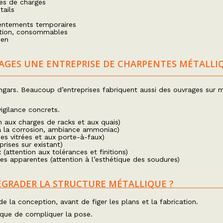
es de charges
tails
eventements temporaires
sation, consommables
ien
RAGES UNE ENTREPRISE DE CHARPENTES MÉTALLI
ngars. Beaucoup d’entreprises fabriquent aussi des ouvrages sur 
igilance concrets.
on aux charges de racks et aux quais)
 à la corrosion, ambiance ammoniac)
es vitrées et aux porte-à-faux)
prises sur existant)
(attention aux tolérances et finitions)
tes apparentes (attention à l’esthétique des soudures)
GRADER LA STRUCTURE MÉTALLIQUE ?
la conception, avant de figer les plans et la fabrication.
isque de compliquer la pose.