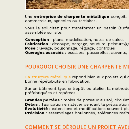
Une
entreprise de charpente métallique
conçoit, 
commerciaux, agricoles ou tertiaires.
Vous la sollicitez pour transformer un besoin (surfa
assemblée sur site.
Conception
: plans, modélisation, notes de calcul
Fabrication
: découpe, perçage, soudure, peinture/g
Pose
: levage, boulonnage, réglage, contrôles
Ouvrages associés
: escaliers, passerelles, auvents
POURQUOI CHOISIR UNE CHARPENTE M
La structure métallique
répond bien aux projets qu
bonne répétabilité en fabrication.
Sur un bâtiment type entrepôt ou atelier, la méthode 
préfabriquées et repérées.
Grandes portées
: moins de poteaux au sol, circulati
Délais
: fabrication en atelier pendant la préparation
Évolutivité
: extensions et modifications souvent pl
Précision
: assemblages boulonnés, tolérances maîtr
COMMENT SE DÉROULE UN PROJET AVE