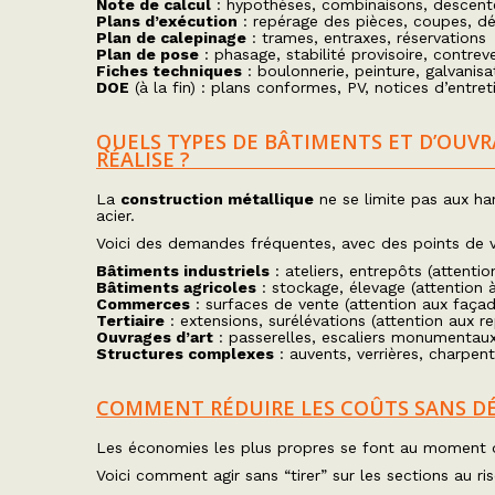
Note de calcul
: hypothèses, combinaisons, descent
Plans d’exécution
: repérage des pièces, coupes, dé
Plan de calepinage
: trames, entraxes, réservations
Plan de pose
: phasage, stabilité provisoire, contr
Fiches techniques
: boulonnerie, peinture, galvani
DOE
(à la fin) : plans conformes, PV, notices d’entret
QUELS TYPES DE BÂTIMENTS ET D’OUV
RÉALISE ?
La
construction métallique
ne se limite pas aux ha
acier.
Voici des demandes fréquentes, avec des points de v
Bâtiments industriels
: ateliers, entrepôts (attenti
Bâtiments agricoles
: stockage, élevage (attention
Commerces
: surfaces de vente (attention aux façad
Tertiaire
: extensions, surélévations (attention aux re
Ouvrages d’art
: passerelles, escaliers monumentaux 
Structures complexes
: auvents, verrières, charpen
COMMENT RÉDUIRE LES COÛTS SANS DÉ
Les économies les plus propres se font au moment de 
Voici comment agir sans “tirer” sur les sections au r