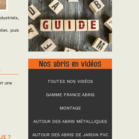
ustriels,
ier, puis
"
Nos abris en vidéos
?
TOUTES NOS VIDÉOS
et une
GAMME FRANCE ABRIS
MONTAGE
AUTOUR DES ABRIS MÉTALLIQUES
AUTOUR DES ABRIS DE JARDIN PVC
UE ?