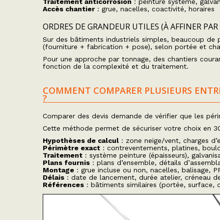
Traitement anticorrosion
: peinture système, galvan
Accès chantier
: grue, nacelles, coactivité, horaires
ORDRES DE GRANDEUR UTILES (À AFFINER PAR 
Sur des bâtiments industriels simples, beaucoup de 
(fourniture + fabrication + pose), selon portée et cha
Pour une approche par tonnage, des chantiers coura
fonction de la complexité et du traitement.
COMMENT COMPARER PLUSIEURS ENTRE
?
Comparer des devis demande de vérifier que les péri
Cette méthode permet de sécuriser votre choix en 30
Hypothèses de calcul
: zone neige/vent, charges d’e
Périmètre exact
: contreventements, platines, boulo
Traitement
: système peinture (épaisseurs), galvanis
Plans fournis
: plans d’ensemble, détails d’assembl
Montage
: grue incluse ou non, nacelles, balisage, P
Délais
: date de lancement, durée atelier, créneau d
Références
: bâtiments similaires (portée, surface, 