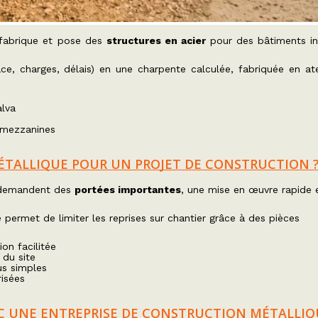
fabrique et pose des
structures en acier
pour des bâtiments ind
ce, charges, délais) en une charpente calculée, fabriquée en atel
alva
, mezzanines
ÉTALLIQUE POUR UN PROJET DE CONSTRUCTION 
i demandent des
portées importantes
, une mise en œuvre rapide 
permet de limiter les reprises sur chantier grâce à des pièces
on facilitée
 du site
us simples
isées
C UNE ENTREPRISE DE CONSTRUCTION MÉTALLIQ