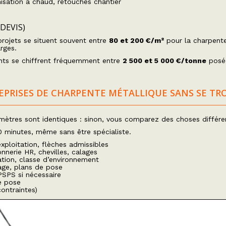
isation à chaud, retouches chantier
DEVIS)
projets se situent souvent entre
80 et 200 €/m²
pour la charpente
rges.
nts se chiffrent fréquemment entre
2 500 et 5 000 €/tonne
posé
PRISES DE CHARPENTE MÉTALLIQUE SANS SE TR
mètres sont identiques : sinon, vous comparez des choses différe
 minutes, même sans être spécialiste.
xploitation, flèches admissibles
nnerie HR, chevilles, calages
ation, classe d’environnement
age, plans de pose
PSPS si nécessaire
e pose
contraintes)