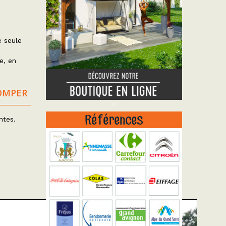
 seule
e, en
OMPER
"
Références
ntes.