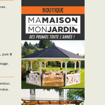
pes.
BOUTIQUE
), puis
3
utage.
nition.
endue.