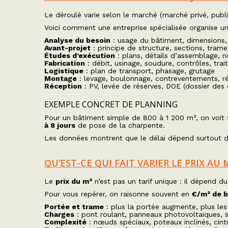
Le déroulé varie selon le marché (marché privé, publ
Voici comment une entreprise spécialisée organise u
Analyse du besoin
: usage du bâtiment, dimensions, 
Avant-projet
: principe de structure, sections, tram
Études d’exécution
: plans, détails d’assemblage, 
Fabrication
: débit, usinage, soudure, contrôles, tra
Logistique
: plan de transport, phasage, grutage
Montage
: levage, boulonnage, contreventements, r
Réception
: PV, levée de réserves, DOE (dossier des
EXEMPLE CONCRET DE PLANNING
Pour un bâtiment simple de 800 à 1 200 m², on voit
à 8 jours
de pose de la charpente.
Les données montrent que le délai dépend surtout du
QU’EST-CE QUI FAIT VARIER LE PRIX A
Le
prix du m²
n’est pas un tarif unique : il dépend d
Pour vous repérer, on raisonne souvent en
€/m² de 
Portée et trame
: plus la portée augmente, plus le
Charges
: pont roulant, panneaux photovoltaïques, s
Complexité
: nœuds spéciaux, poteaux inclinés, cin