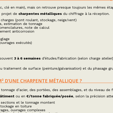
ic, clé en main), mais on retrouve presque toujours les mêmes éta
n projet de
charpentes métalliques
du chiffrage à la réception.
charges (pont roulant, stockage, neige/vent)
es, estimation de tonnage
nomenclatures, note de calcul
itement anticorrosion
églage
 ouvrages exécutés)
 souvent
3 à 6 semaines
d’études/fabrication (selon charge atelier
 traitement de surface (peinture/galvanisation) et du phasage gr
U M² D’UNE CHARPENTE MÉTALLIQUE ?
u tonnage d’acier, des portées, des assemblages, et du niveau de fi
bâtiment
ou en
€/tonne fabriquée/posée
, selon la précision att
s sections et le tonnage montent
tockage en toiture
trages, ouvrages complexes