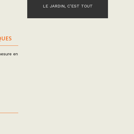
LE JARDIN, C’EST TOUT
QUES
mesure en