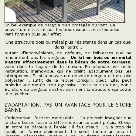
Un bel exemple de pergola bien protégée du vent. La
couverture ne craint pas les bourrasques, mais les brise-
vent font en plus leur effet !
Une structure bois ou métal plus résistante dans un cas que
dans l’autre…
Autant d’inconvénients, de défauts, de faiblesses que ne
rencontrent pas les pergolas !
Un kit en bois ou en métal
s’ancre effectivement dans le béton de votre terrasse
,
voire dans la façade de la maison. En découle une belle
installation, inamovible, qui ne craint absolument pas les
intempéries ! Et si la couverture de votre pergola est en toile
polyester, il suffit de la replier lorsqu’il pleut. Elle, peut
craindre une météo trop agressive ; mais sa structure, non !
Et, store ou pergola, c’est évidemment la structure qui coûte
le plus cher…
L’ADAPTATION, PAS UN AVANTAGE POUR LE STORE
BANNE
L’adaptation, l’aspect modulable… On pourrait imaginer que
le store banne fasse la différence sur ce point précis. Et oui,
un store se déroule à l’envie : il fait chaud, il y a trop de
soleil, on l’ouvre pleinement. Le soleil tourne un peu et