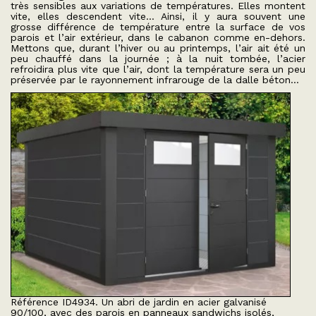
très sensibles aux variations de températures. Elles montent
vite, elles descendent vite… Ainsi, il y aura souvent une
grosse différence de température entre la surface de vos
parois et l’air extérieur, dans le cabanon comme en-dehors.
Mettons que, durant l’hiver ou au printemps, l’air ait été un
peu chauffé dans la journée ; à la nuit tombée, l’acier
refroidira plus vite que l’air, dont la température sera un peu
préservée par le rayonnement infrarouge de la dalle béton…
Référence ID4934. Un abri de jardin en acier galvanisé
90/100, avec des parois en panneaux sandwichs isolés,