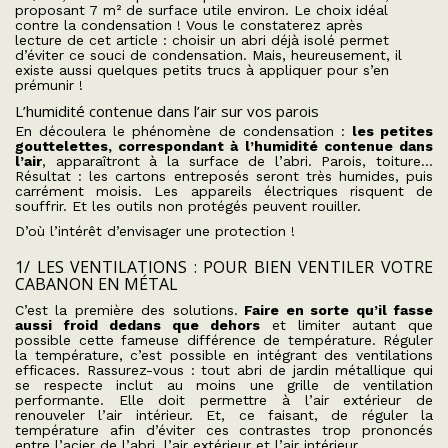
proposant 7 m² de surface utile environ. Le choix idéal
contre la condensation ! Vous le constaterez après
lecture de cet article : choisir un abri déjà isolé permet
d’éviter ce souci de condensation. Mais, heureusement, il
existe aussi quelques petits trucs à appliquer pour s’en
prémunir !
L’humidité contenue dans l’air sur vos parois
En découlera le phénomène de condensation :
les petites
gouttelettes, correspondant à l’humidité contenue dans
l’air
, apparaîtront à la surface de l’abri. Parois, toiture…
Résultat : les cartons entreposés seront très humides, puis
carrément moisis. Les appareils électriques risquent de
souffrir. Et les outils non protégés peuvent rouiller.
D’où l’intérêt d’envisager une protection !
1/ LES VENTILATIONS : POUR BIEN VENTILER VOTRE
CABANON EN MÉTAL
C’est la première des solutions.
Faire en sorte qu’il fasse
aussi froid dedans que dehors
et limiter autant que
possible cette fameuse différence de température. Réguler
la température, c’est possible en intégrant des ventilations
efficaces. Rassurez-vous : tout abri de jardin métallique qui
se respecte inclut au moins une grille de ventilation
performante. Elle doit permettre à l’air extérieur de
renouveler l’air intérieur. Et, ce faisant, de réguler la
température afin d’éviter ces contrastes trop prononcés
entre l’acier de l’abri, l’air extérieur et l’air intérieur.