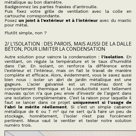
métallique au bon diamètre.
Badigeonnez les parties fraisées d’antirouille.
Puis fixez votre grille de ventilation avec la colle en
cartouche correspondante.
Posez
un joint à l’extérieur et à l’intérieur
avec du mastic
pour métal.
Plutôt simple, non ?
2/ L’ISOLATION : DES PAROIS, MAIS AUSSI DE LA DALLE
BÉTON, POUR LIMITER LA CONDENSATION
Autre solution pour vaincre la condensation :
l’isolation
. En
ventilant, on régule la température et le taux d’humidité
dans l’air. En isolant, on renforce la différence entre
l’extérieur et l’intérieur, mais on fait le travail de manière
complète et efficace. Alors, évidemment, vous le savez aussi
bien nous : isoler un abri de jardin métallique est une
gageure. L’acier galvanisé est un matériau dont le
comportement thermique et la conductivité sont tellement
mauvais qu’on n’a que peu envie d’investir de l’argent dans
une isolation complémentaire. C’est la raison pour laquelle il
faut se lancer dans ce projet
uniquement si l’usage de
l’abri le mérite réellement
. Si c’est un simple cabanon
métallique de 6 ou 7 m² qui ne sert qu’à faire un peu de
stockage, honnêtement, l’isoler n’est pas forcément
pertinent. Mieux vaut le ventiler et tester notre solution
numéro trois.