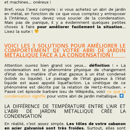
et machines… onéreux !
Bref, vous l’avez compris : si vous achetez un abri de jardin
en métal, en fonction de ce que vous comptez y entreposer
à l’intérieur, vous devez vous soucier de la condensation.
Mais pas de panique, il y a évidemment quelques petites
choses à faire
pour améliorer facilement la situation
…
Lisez la suite !
VOICI LES 3 SOLUTIONS POUR AMÉLIORER LE
COMPORTEMENT DE VOTRE ABRI DE JARDIN
MÉTALLIQUE FACE À LA CONDENSATION !
Attention ouvrez bien grand vos yeux…
définition
!
« La
condensation est le phénomène physique de changement
d’état de la matière d’un état gazeux à un état condensé
(solide ou liquide). Le passage de l’état gazeux à l’état
liquide est aussi appelé liquéfaction. La cinétique de ce
phénomène est décrite par la relation de Hertz-Knudsen. »
Passé cet épisode barbare issu de Wikipédia, voici
ce que la
condensation signifie
pour votre abri de jardin métallique.
LA DIFFÉRENCE DE TEMPÉRATURE ENTRE L’AIR ET
L’ABRI DE JARDIN MÉTALLIQUE CRÉE LA
CONDENSATION
En réalité, c’est assez simple.
Les tôles de votre cabanon
en acier galvanisé sont très froides.
Surtout, elles sont