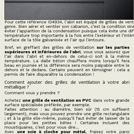
Pour cette référence ID4934, l’abri est équipé de grilles de vent
genre. Bien aérer et ventiler son cabanon, c’est la condition
sin
éviter l’apparition de la condensation puisque cela évite une di
température trop importante à la fois entre l’extérieur et l’intér
surface de la tôle galvanisée et l’air qui l’entoure.
Bref, en greffant des grilles de ventilation
sur les parties
supérieures et inférieures de l’abri
, vous vous assurez que
l’air dans l’abri et en-dehors de celui-ci soit à la même
température. La dalle béton chauffera moins lorsqu’il fera
beau en journée et la différence sera moins palpable entre le
dehors et le dedans. Certains peuvent en témoigner : cela a
permis de faire disparaître la condensation !
Comment ajouter des grilles de ventilation à votre abri
métallique ?
Comment vous y prendre ?
Achetez
une grille de ventilation en PVC
dans votre grande
surface spécialisée préférée, par exemple.
Faites attention : au diamètre, bien sûr (15 cm suffisent
largement), mais vous pouvez prendre une grille rectangulaire
; et à la grille elle-même, puisqu’il faut éviter de laisser de la
place pour les petites bêtes ! Certaines incluent des
moustiquaires, c’est pour vous dire…
Avec
une scie à cloche pour métal
, fraisez votre paroi