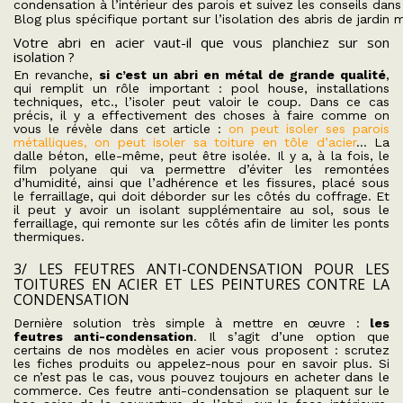
condensation à l’intérieur des parois et suivez les conseils dans
Blog plus spécifique portant sur l’isolation des abris de jardin 
Votre abri en acier vaut-il que vous planchiez sur son
isolation ?
En revanche,
si c’est un abri en métal de grande qualité
,
qui remplit un rôle important : pool house, installations
techniques, etc., l’isoler peut valoir le coup. Dans ce cas
précis, il y a effectivement des choses à faire comme on
vous le révèle dans cet article :
on peut isoler ses parois
métalliques, on peut isoler sa toiture en tôle d’acier
… La
dalle béton, elle-même, peut être isolée. Il y a, à la fois, le
film polyane qui va permettre d’éviter les remontées
d’humidité, ainsi que l’adhérence et les fissures, placé sous
le ferraillage, qui doit déborder sur les côtés du coffrage. Et
il peut y avoir un isolant supplémentaire au sol, sous le
ferraillage, qui remonte sur les côtés afin de limiter les ponts
thermiques.
3/ LES FEUTRES ANTI-CONDENSATION POUR LES
TOITURES EN ACIER ET LES PEINTURES CONTRE LA
CONDENSATION
Dernière solution très simple à mettre en œuvre :
les
feutres anti-condensation
. Il s’agit d’une option que
certains de nos modèles en acier vous proposent : scrutez
les fiches produits ou appelez-nous pour en savoir plus. Si
ce n’est pas le cas, vous pouvez toujours en acheter dans le
commerce. Ces feutre anti-condensation se plaquent sur le