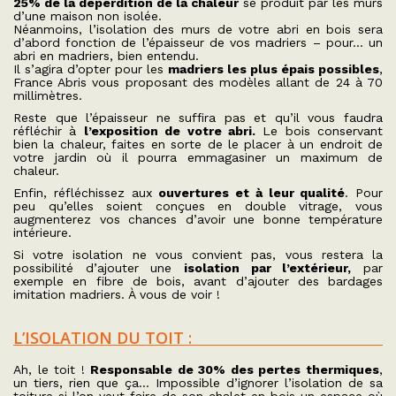
25% de la déperdition de la chaleur
se produit par les murs
d’une maison non isolée.
Néanmoins, l’isolation des murs de votre abri en bois sera
d’abord fonction de l’épaisseur de vos madriers – pour… un
abri en madriers, bien entendu.
Il s’agira d’opter pour les
madriers les plus épais possibles
,
France Abris vous proposant des modèles allant de 24 à 70
millimètres.
Reste que l’épaisseur ne suffira pas et qu’il vous faudra
réfléchir à
l’exposition de votre abri.
Le bois conservant
bien la chaleur, faites en sorte de le placer à un endroit de
votre jardin où il pourra emmagasiner un maximum de
chaleur.
Enfin, réfléchissez aux
ouvertures et à leur qualité
. Pour
peu qu’elles soient conçues en double vitrage, vous
augmenterez vos chances d’avoir une bonne température
intérieure.
Si votre isolation ne vous convient pas, vous restera la
possibilité d’ajouter une
isolation par l’extérieur,
par
exemple en fibre de bois, avant d’ajouter des bardages
imitation madriers. À vous de voir !
L’ISOLATION DU TOIT :
Ah, le toit !
Responsable de 30% des pertes thermiques
,
un tiers, rien que ça… Impossible d’ignorer l’isolation de sa