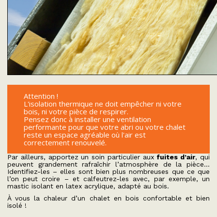
Attention !
L'isolation thermique ne doit empêcher ni votre
bois, ni votre pièce de respirer.
Pensez donc à installer une ventilation
performante pour que votre abri ou votre chalet
reste un espace agréable où l'air est
correctement renouvelé.
Par ailleurs, apportez un soin particulier aux
fuites d’air
, qui
peuvent grandement rafraîchir l’atmosphère de la pièce…
Identifiez-les – elles sont bien plus nombreuses que ce que
l’on peut croire – et calfeutrez-les avec, par exemple, un
mastic isolant en latex acrylique, adapté au bois.
À vous la chaleur d’un chalet en bois confortable et bien
isolé !