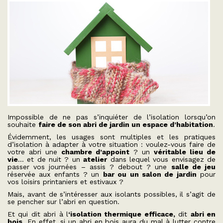
Impossible de ne pas s’inquiéter de l’isolation lorsqu’on
souhaite
faire de son abri de jardin un espace d’habitation
.
Évidemment, les usages sont multiples et les pratiques
d’isolation à adapter à votre situation : voulez-vous faire de
votre abri une
chambre d’appoint
? un
véritable lieu de
vie
… et de nuit ? un
atelier
dans lequel vous envisagez de
passer vos journées – assis ? debout ? une
salle de jeu
réservée aux enfants ? un
bar ou un salon de jardin
pour
vos loisirs printaniers et estivaux ?
Mais, avant de s’intéresser aux isolants possibles, il s’agit de
se pencher sur l’abri en question.
Et qui dit abri à l
‘isolation thermique efficace,
dit
abri en
bois
. En effet, si un abri en bois aura du mal à lutter contre