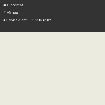
# Pinterest
# Vimeo
# Service client : 09 72 16 47 82