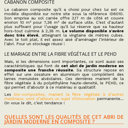
CABANON COMPOSITE
Le cabanon composite qu’il a choisi pour chez lui est ce
modèle disponible sur notre site sous la référence ID6010.
Son emprise au sol carrée offre 3,17 m de côté et couvre
environ 10 m² pour 7,36 m² de surface utile. C’est d’autant
plus suffisant pour l’usage qu’il lui réserve que sa hauteur
hors-tout culmine à 2,38 m.
Le volume disponible s’avère
donc très élevé
, atteignant la vingtaine de mètres cubes.
Avec le toit plat, il est assez aisé d’aménager l’intérieur de
l’abri. Pour un stockage réussi !
LE MARIAGE ENTRE LA FIBRE VÉGÉTALE ET LE PEHD
Mais, si les dimensions sont importantes, ce sont aussi ses
caractéristiques qui font de
cet abri de jardin moderne en
composite une franche réussite
. Sa structure repose en
effet sur une ossature en aluminium que complètent des
lames menuisées alvéolaires. Ces dernières marient de la
fibre végétale à du polyéthylène haute-densité, le PEHD, ce
qui permet d’aboutir à ce matériau si qualitatif.
Les
bio-composites, mariant la fibre végétale à d’autres
matériaux, sont d’ailleurs un sujet d’innovation
permanente…
On vous le dit, c’est tendance !
QUELLES SONT LES QUALITÉS DE CET ABRI DE
JARDIN MODERNE EN COMPOSITE ?