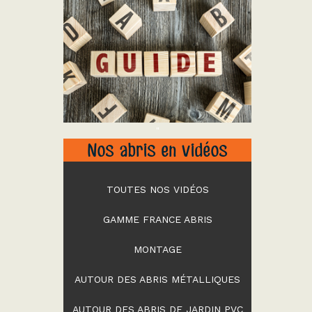
"
Nos abris en vidéos
TOUTES NOS VIDÉOS
GAMME FRANCE ABRIS
MONTAGE
AUTOUR DES ABRIS MÉTALLIQUES
AUTOUR DES ABRIS DE JARDIN PVC