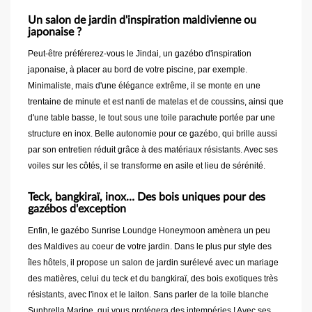
Un salon de jardin d'inspiration maldivienne ou
japonaise ?
Peut-être préférerez-vous le Jindai, un gazébo d'inspiration
japonaise, à placer au bord de votre piscine, par exemple.
Minimaliste, mais d'une élégance extrême, il se monte en une
trentaine de minute et est nanti de matelas et de coussins, ainsi que
d'une table basse, le tout sous une toile parachute portée par une
structure en inox. Belle autonomie pour ce gazébo, qui brille aussi
par son entretien réduit grâce à des matériaux résistants. Avec ses
voiles sur les côtés, il se transforme en asile et lieu de sérénité.
Teck, bangkiraï, inox… Des bois uniques pour des
gazébos d'exception
Enfin, le gazébo Sunrise Loundge Honeymoon amènera un peu
des Maldives au coeur de votre jardin. Dans le plus pur style des
îles hôtels, il propose un salon de jardin surélevé avec un mariage
des matières, celui du teck et du bangkiraï, des bois exotiques très
résistants, avec l'inox et le laiton. Sans parler de la toile blanche
Sunbrella Marine, qui vous protégera des intempéries ! Avec ses