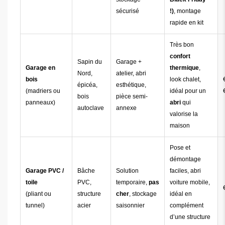
sécurisé
!)
, montage
rapide en kit
Très bon
confort
Sapin du
Garage +
Garage en
thermique
,
Nord,
atelier, abri
bois
look chalet,
épicéa,
esthétique,
(madriers ou
idéal pour un
bois
pièce semi-
panneaux)
abri
qui
autoclave
annexe
valorise la
maison
Pose et
démontage
Garage PVC /
Bâche
Solution
faciles, abri
toile
PVC,
temporaire,
pas
voiture mobile,
(pliant ou
structure
cher
, stockage
idéal en
tunnel)
acier
saisonnier
complément
d’une structure