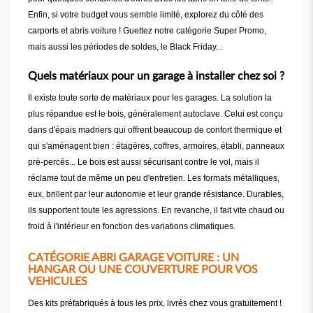
Enfin, si votre budget vous semble limité, explorez du côté des
carports et abris voiture ! Guettez notre catégorie Super Promo,
mais aussi les périodes de soldes, le Black Friday...
Quels matériaux pour un garage à installer chez soi ?
Il existe toute sorte de matériaux pour les garages. La solution la
plus répandue est le bois, généralement autoclave. Celui est conçu
dans d'épais madriers qui offrent beaucoup de confort thermique et
qui s'aménagent bien : étagères, coffres, armoires, établi, panneaux
pré-percés... Le bois est aussi sécurisant contre le vol, mais il
réclame tout de même un peu d'entretien. Les formats métalliques,
eux, brillent par leur autonomie et leur grande résistance. Durables,
ils supportent toute les agressions. En revanche, il fait vite chaud ou
froid à l'intérieur en fonction des variations climatiques.
CATÉGORIE ABRI GARAGE VOITURE : UN
HANGAR OU UNE COUVERTURE POUR VOS
VEHICULES
Des kits préfabriqués à tous les prix, livrés chez vous gratuitement !