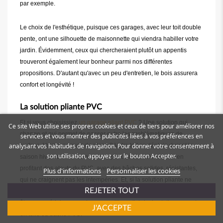
par exemple.
Le choix de l'esthétique, puisque ces garages, avec leur toit double
pente, ont une silhouette de maisonnette qui viendra habiller votre
jardin. Évidemment, ceux qui chercheraient plutôt un appentis
trouveront également leur bonheur parmi nos différentes
propositions. D'autant qu'avec un peu d'entretien, le bois assurera
confort et longévité !
La solution pliante PVC
Et si vous choisissiez
un garage pliant PVC
? Une solution qui
Ce site Web utilise ses propres cookies et ceux de tiers pour améliorer nos
change et qui permet de passer outre les problématiques de
services et vous montrer des publicités liées à vos préférences en
analysant vos habitudes de navigation. Pour donner votre consentement à
surface. Vous manquez de place ? Votre toit se déploie durant la
son utilisation, appuyez sur le bouton Accepter.
saison hivernale... et se réduit en période estivale. Le tout en
profitant des atouts du PVC, avec des bâches solides, résistantes,
Plus d'informations
Personnaliser les cookies
qui ne craignent pas les intempéries. Et, si la solution pliante ne
REJETER TOUT
vous convainc pas, notre
gamme garage PVC
simple saura peut-
être vous séduire, avec des propositions d'abris de stationnement
J'ACCEPTE
en toile ou bâche PVC.