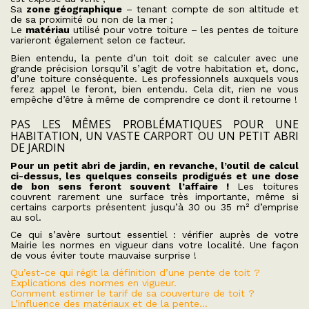
Sa
zone géographique
– tenant compte de son altitude et
de sa proximité ou non de la mer ;
Le
matériau
utilisé pour votre toiture – les pentes de toiture
varieront également selon ce facteur.
Bien entendu, la pente d’un toit doit se calculer avec une
grande précision lorsqu’il s’agit de votre habitation et, donc,
d’une toiture conséquente. Les professionnels auxquels vous
ferez appel le feront, bien entendu. Cela dit, rien ne vous
empêche d’être à même de comprendre ce dont il retourne !
PAS LES MÊMES PROBLÉMATIQUES POUR UNE
HABITATION, UN VASTE CARPORT OU UN PETIT ABRI
DE JARDIN
Pour un petit abri de jardin, en revanche, l’outil de calcul
ci-dessus, les quelques conseils prodigués et une dose
de bon sens feront souvent l’affaire !
Les toitures
couvrent rarement une surface très importante, même si
certains carports présentent jusqu’à 30 ou 35 m² d’emprise
au sol.
Ce qui s’avère surtout essentiel : vérifier auprès de votre
Mairie les normes en vigueur dans votre localité. Une façon
de vous éviter toute mauvaise surprise !
Qu’est-ce qui régit la définition d’une pente de toit ?
Explications des normes en vigueur.
Comment estimer le tarif de sa couverture de toit ?
L’influence des matériaux et de la pente…