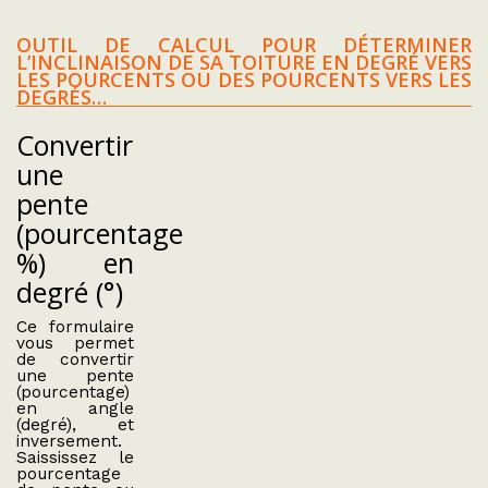
OUTIL DE CALCUL POUR DÉTERMINER
L’INCLINAISON DE SA TOITURE EN DEGRÉ VERS
LES POURCENTS OU DES POURCENTS VERS LES
DEGRÉS…
Convertir
une
pente
(pourcentage
%) en
degré (°)
Ce formulaire
vous permet
de convertir
une pente
(pourcentage)
en angle
(degré), et
inversement.
Saississez le
pourcentage