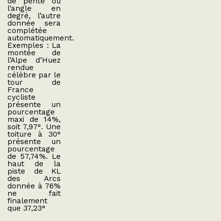
de pente ou
l’angle en
degré, l’autre
donnée sera
complétée
automatiquement.
Exemples : La
montée de
l’Alpe d’Huez
rendue
célèbre par le
tour de
France
cycliste
présente un
pourcentage
maxi de 14%,
soit 7,97°. Une
toiture à 30°
présente un
pourcentage
de 57,74%. Le
haut de la
piste de KL
des Arcs
donnée à 76%
ne fait
finalement
que 37,23°