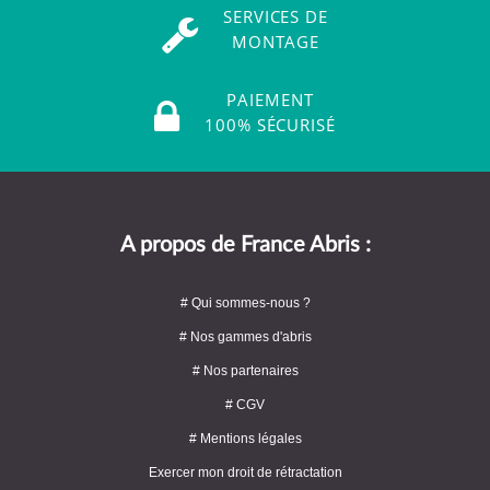
SERVICES DE
MONTAGE
PAIEMENT
100% SÉCURISÉ
A propos de France Abris :
# Qui sommes-nous ?
# Nos gammes d'abris
# Nos partenaires
# CGV
# Mentions légales
Exercer mon droit de rétractation