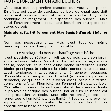
FAUT-IL FORCÉMENT UN ABRI BÛCHER ?
C’est peut-être la première question que vous vous posez.
En effet, qui parle de stockage du bois de chauffage, doit
forcément évoquer l’endroit où il le stocke. Il y a la
technique de rangement, la disposition des bûches… Mais
aussi l’environnement direct dans lequel on entrepose ses
stères de bois.
Mais alors, faut-il forcément être équipé d’un abri bûcher
?
Non, pas nécessairement… Mais c’est tout de même
beaucoup mieux et bien plus confortable.
Le stockage du bois de chauffage sous bâche
Il est possible de réaliser un joli tas de bois dans son jardin
et de le laisser dehors. Mais il faudra tout de même, dans ce
cas-là, recouvrir les bûches d’une bâche protectrice.
Cette
bâche protégera le bois de la pluie, certes.
Mais elle aura
aussi tendance, malheureusement, à générer beaucoup
d’humidité à la réapparition du soleil (à moins de penser à
débâcher, ce qui risque de s’avérer assez pénible à terme,
convenons-en). Or, l’humidité est l’ennemi principal du bois.
C’est elle qui prévient le séchage optimal des stères et limite
le pouvoir calorifique des bûches. Par ailleurs, la bâche est
une protection verticale. Mais elle ne protège pas des
remontées d’humidité par capillarité. Il faut donc prévoir un
support si l’on veut éviter de voir moisir les bûches
constituant la base de son tas.