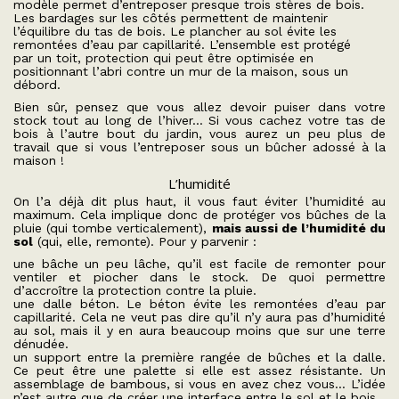
modèle permet d’entreposer presque trois stères de bois.
Les bardages sur les côtés permettent de maintenir
l’équilibre du tas de bois. Le plancher au sol évite les
remontées d’eau par capillarité. L’ensemble est protégé
par un toit, protection qui peut être optimisée en
positionnant l’abri contre un mur de la maison, sous un
débord.
Bien sûr, pensez que vous allez devoir puiser dans votre
stock tout au long de l’hiver… Si vous cachez votre tas de
bois à l’autre bout du jardin, vous aurez un peu plus de
travail que si vous l’entreposer sous un bûcher adossé à la
maison !
L’humidité
On l’a déjà dit plus haut, il vous faut éviter l’humidité au
maximum. Cela implique donc de protéger vos bûches de la
pluie (qui tombe verticalement),
mais aussi de l’humidité du
sol
(qui, elle, remonte). Pour y parvenir :
une bâche un peu lâche, qu’il est facile de remonter pour
ventiler et piocher dans le stock. De quoi permettre
d’accroître la protection contre la pluie.
une dalle béton. Le béton évite les remontées d’eau par
capillarité. Cela ne veut pas dire qu’il n’y aura pas d’humidité
au sol, mais il y en aura beaucoup moins que sur une terre
dénudée.
un support entre la première rangée de bûches et la dalle.
Ce peut être une palette si elle est assez résistante. Un
assemblage de bambous, si vous en avez chez vous… L’idée
n’est autre que de créer une interface entre le sol et le bois.