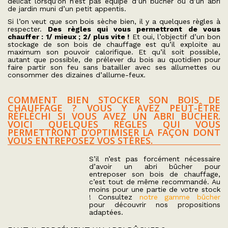
délicat lorsqu’on n’est pas équipé d’un bûcher ou d’un abri
de jardin muni d’un petit appentis.
Si l’on veut que son bois sèche bien, il y a quelques règles à
respecter.
Des règles qui vous permettront de vous
chauffer : 1/ mieux ; 2/ plus vite !
Et oui, l’objectif d’un bon
stockage de son bois de chauffage est qu’il exploite au
maximum son pouvoir calorifique. Et qu’il soit possible,
autant que possible, de prélever du bois au quotidien pour
faire partir son feu sans batailler avec ses allumettes ou
consommer des dizaines d’allume-feux.
COMMENT BIEN STOCKER SON BOIS DE
CHAUFFAGE ? VOUS Y AVEZ PEUT-ÊTRE
RÉFLÉCHI SI VOUS AVEZ UN ABRI BÛCHER.
VOICI QUELQUES RÈGLES QUI VOUS
PERMETTRONT D’OPTIMISER LA FAÇON DONT
VOUS ENTREPOSEZ VOS STÈRES.
S’il n’est pas forcément nécessaire
d’avoir un abri bûcher pour
entreposer son bois de chauffage,
c’est tout de même recommandé. Au
moins pour une partie de votre stock
! Consultez
notre gamme bûcher
pour découvrir nos propositions
adaptées.