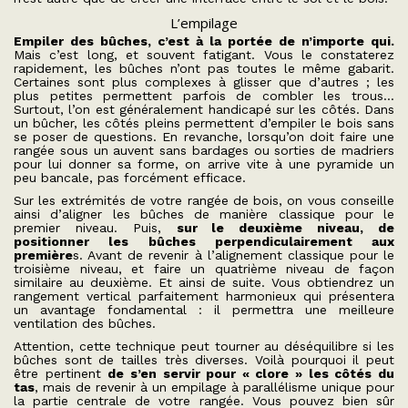
L’empilage
Empiler des bûches, c’est à la portée de n’importe qui.
Mais c’est long, et souvent fatigant. Vous le constaterez
rapidement, les bûches n’ont pas toutes le même gabarit.
Certaines sont plus complexes à glisser que d’autres ; les
plus petites permettent parfois de combler les trous…
Surtout, l’on est généralement handicapé sur les côtés. Dans
un bûcher, les côtés pleins permettent d’empiler le bois sans
se poser de questions. En revanche, lorsqu’on doit faire une
rangée sous un auvent sans bardages ou sorties de madriers
pour lui donner sa forme, on arrive vite à une pyramide un
peu bancale, pas forcément efficace.
Sur les extrémités de votre rangée de bois, on vous conseille
ainsi d’aligner les bûches de manière classique pour le
premier niveau. Puis,
sur le deuxième niveau, de
positionner les bûches perpendiculairement aux
première
s. Avant de revenir à l’alignement classique pour le
troisième niveau, et faire un quatrième niveau de façon
similaire au deuxième. Et ainsi de suite. Vous obtiendrez un
rangement vertical parfaitement harmonieux qui présentera
un avantage fondamental : il permettra une meilleure
ventilation des bûches.
Attention, cette technique peut tourner au déséquilibre si les
bûches sont de tailles très diverses. Voilà pourquoi il peut
être pertinent
de s’en servir pour « clore » les côtés du
tas
, mais de revenir à un empilage à parallélisme unique pour
la partie centrale de votre rangée. Vous pouvez bien sûr