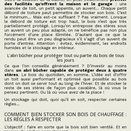
des facilités qu’offrent la maison et le garage
: une
avancée de toit, un petit appentis, un auvent… Chaque petit
débord de toiture peut permettre de stocker son bois. C’est
le minimum… Mais est-ce suffisant ? Pas vraiment. Lorsque
le débord de toiture est trop haut, le bois n’est que très
partiellement protégé. Lorsqu’on entrepose des stères sous
un auvent un peu plus adapté, on ne bénéficie pas non plus
forcément d’une place illimitée. D’autant que ce que le
rendu peut être un peu disgracieux s’il s’agit d’un auvent de
porte d’entrée. Attention : évitez, évidemment, les endroits
humides et le stockage en intérieur.
L’abri bûcher pour protéger tout ou partie du bois de tous
les jours
Ce que l’on conseille généralement ? D’investir au moins
dans
un abri bûcher capable de protéger deux à quatre
stères
. Le bois du quotidien, en somme. L’idée est d’offrir
un toit aussi performant et optimisé que possible au bois
dont on doit se servir tout au long de l’hiver. Et de stocker le
reste de ses stères de façon plus cavalière, là où vous le
pensez pertinent. Ou là où vous avez de la place !
Un stockage qui doit, quoi qu’il en soit, respecter certaines
règles…
COMMENT BIEN STOCKER SON BOIS DE CHAUFFAGE :
LES RÈGLES À RESPECTER
L’objectif : faire en sorte que le bois soit bien ventilé. Et en