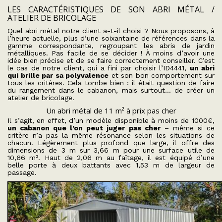
LES CARACTÉRISTIQUES DE SON ABRI MÉTAL /
ATELIER DE BRICOLAGE
Quel abri métal notre client a-t-il choisi ? Nous proposons, à
l’heure actuelle, plus d’une soixantaine de références dans la
gamme correspondante, regroupant les abris de jardin
métalliques. Pas facile de se décider ! À moins d’avoir une
idée bien précise et de se faire correctement conseiller. C’est
le cas de notre client, qui a fini par choisir l’ID4441,
un abri
qui brille par sa polyvalence
et son bon comportement sur
tous les critères. Cela tombe bien : il était question de faire
du rangement dans le cabanon, mais surtout… de créer un
atelier de bricolage.
Un abri métal de 11 m² à prix pas cher
Il s’agit, en effet, d’un modèle disponible à moins de 1000€,
un cabanon que l’on peut juger pas cher
– même si ce
critère n’a pas la même résonance selon les situations de
chacun. Légèrement plus profond que large, il offre des
dimensions de 3 m sur 3,66 m pour une surface utile de
10,66 m². Haut de 2,06 m au faîtage, il est équipé d’une
belle porte à deux battants avec 1,53 m de largeur de
passage.