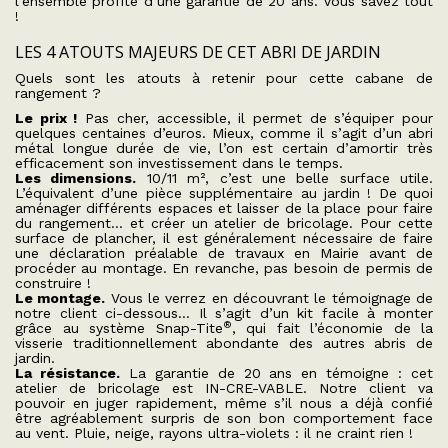
l’ensemble profite d’une garantie de 20 ans. Vous savez tout
!
LES 4 ATOUTS MAJEURS DE CET ABRI DE JARDIN
Quels sont les atouts à retenir pour cette cabane de
rangement ?
Le prix !
Pas cher, accessible, il permet de s’équiper pour
quelques centaines d’euros. Mieux, comme il s’agit d’un abri
métal longue durée de vie, l’on est certain d’amortir très
efficacement son investissement dans le temps.
Les dimensions.
10/11 m², c’est une belle surface utile.
L’équivalent d’une pièce supplémentaire au jardin ! De quoi
aménager différents espaces et laisser de la place pour faire
du rangement… et créer un atelier de bricolage. Pour cette
surface de plancher, il est généralement nécessaire de faire
une déclaration préalable de travaux en Mairie avant de
procéder au montage. En revanche, pas besoin de permis de
construire !
Le montage.
Vous le verrez en découvrant le témoignage de
notre client ci-dessous… Il s’agit d’un kit facile à monter
®
grâce au système Snap-Tite
, qui fait l’économie de la
visserie traditionnellement abondante des autres abris de
jardin.
La résistance.
La garantie de 20 ans en témoigne : cet
atelier de bricolage est IN-CRE-VABLE. Notre client va
pouvoir en juger rapidement, même s’il nous a déjà confié
être agréablement surpris de son bon comportement face
au vent. Pluie, neige, rayons ultra-violets : il ne craint rien !