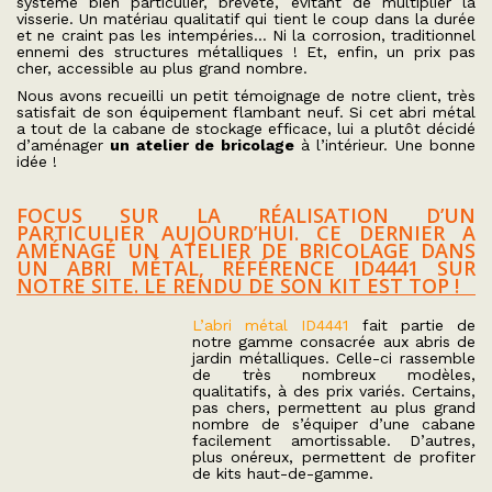
système bien particulier, breveté, évitant de multiplier la
visserie. Un matériau qualitatif qui tient le coup dans la durée
et ne craint pas les intempéries… Ni la corrosion, traditionnel
ennemi des structures métalliques ! Et, enfin, un prix pas
cher, accessible au plus grand nombre.
Nous avons recueilli un petit témoignage de notre client, très
satisfait de son équipement flambant neuf. Si cet abri métal
a tout de la cabane de stockage efficace, lui a plutôt décidé
d’aménager
un atelier de bricolage
à l’intérieur. Une bonne
idée !
FOCUS SUR LA RÉALISATION D’UN
PARTICULIER AUJOURD’HUI. CE DERNIER A
AMÉNAGÉ UN ATELIER DE BRICOLAGE DANS
UN ABRI MÉTAL, RÉFÉRENCE ID4441 SUR
NOTRE SITE. LE RENDU DE SON KIT EST TOP !
L’abri métal ID4441
fait partie de
notre gamme consacrée aux abris de
jardin métalliques. Celle-ci rassemble
de très nombreux modèles,
qualitatifs, à des prix variés. Certains,
pas chers, permettent au plus grand
nombre de s’équiper d’une cabane
facilement amortissable. D’autres,
plus onéreux, permettent de profiter
de kits haut-de-gamme.