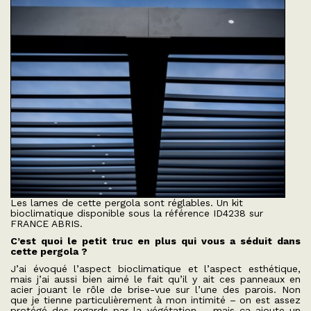
Les lames de cette pergola sont réglables. Un kit
bioclimatique disponible sous la référence ID4238 sur
FRANCE ABRIS.
C’est quoi le petit truc en plus qui vous a séduit dans
cette pergola ?
J’ai évoqué l’aspect bioclimatique et l’aspect esthétique,
mais j’ai aussi bien aimé le fait qu’il y ait ces panneaux en
acier jouant le rôle de brise-vue sur l’une des parois. Non
que je tienne particulièrement à mon intimité – on est assez
protégé des regards par la végétation -, mais ça ajoute un