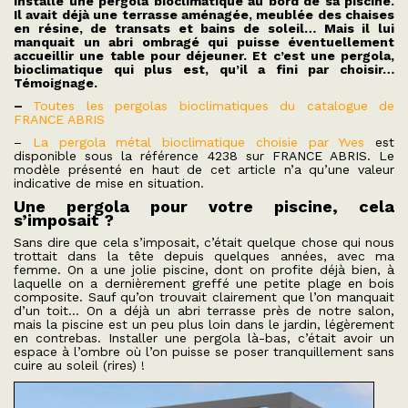
installé une pergola bioclimatique au bord de sa piscine.
Il avait déjà une terrasse aménagée, meublée des chaises
en résine, de transats et bains de soleil… Mais il lui
manquait un abri ombragé qui puisse éventuellement
accueillir une table pour déjeuner. Et c’est une pergola,
bioclimatique qui plus est, qu’il a fini par choisir…
Témoignage.
–
Toutes les pergolas bioclimatiques du catalogue de
FRANCE ABRIS
–
La pergola métal bioclimatique choisie par Yves
est
disponible sous la référence 4238 sur FRANCE ABRIS. Le
modèle présenté en haut de cet article n’a qu’une valeur
indicative de mise en situation.
Une pergola pour votre piscine, cela
s’imposait ?
Sans dire que cela s’imposait, c’était quelque chose qui nous
trottait dans la tête depuis quelques années, avec ma
femme. On a une jolie piscine, dont on profite déjà bien, à
laquelle on a dernièrement greffé une petite plage en bois
composite. Sauf qu’on trouvait clairement que l’on manquait
d’un toit… On a déjà un abri terrasse près de notre salon,
mais la piscine est un peu plus loin dans le jardin, légèrement
en contrebas. Installer une pergola là-bas, c’était avoir un
espace à l’ombre où l’on puisse se poser tranquillement sans
cuire au soleil (rires) !