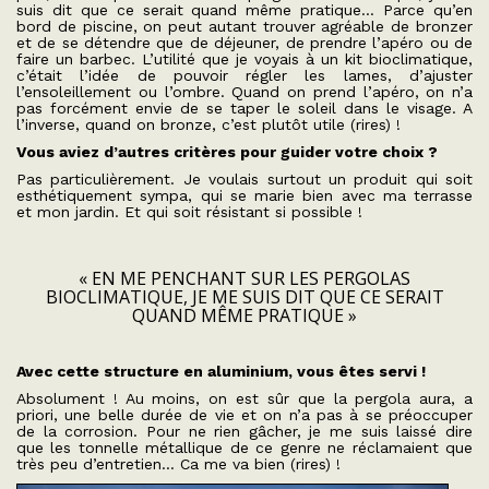
suis dit que ce serait quand même pratique… Parce qu’en
bord de piscine, on peut autant trouver agréable de bronzer
et de se détendre que de déjeuner, de prendre l’apéro ou de
faire un barbec. L’utilité que je voyais à un kit bioclimatique,
c’était l’idée de pouvoir régler les lames, d’ajuster
l’ensoleillement ou l’ombre. Quand on prend l’apéro, on n’a
pas forcément envie de se taper le soleil dans le visage. A
l’inverse, quand on bronze, c’est plutôt utile (rires) !
Vous aviez d’autres critères pour guider votre choix ?
Pas particulièrement. Je voulais surtout un produit qui soit
esthétiquement sympa, qui se marie bien avec ma terrasse
et mon jardin. Et qui soit résistant si possible !
« EN ME PENCHANT SUR LES PERGOLAS
BIOCLIMATIQUE, JE ME SUIS DIT QUE CE SERAIT
QUAND MÊME PRATIQUE »
Avec cette structure en aluminium, vous êtes servi !
Absolument ! Au moins, on est sûr que la pergola aura, a
priori, une belle durée de vie et on n’a pas à se préoccuper
de la corrosion. Pour ne rien gâcher, je me suis laissé dire
que les tonnelle métallique de ce genre ne réclamaient que
très peu d’entretien… Ca me va bien (rires) !