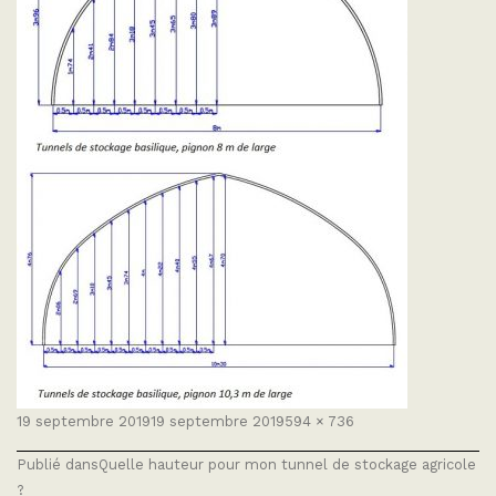
Publié
Taille
19 septembre 2019
19 septembre 2019
594 × 736
le
réelle
NAVIGATION
Publié dans
Quelle hauteur pour mon tunnel de stockage agricole
DE
L’ARTICLE
?