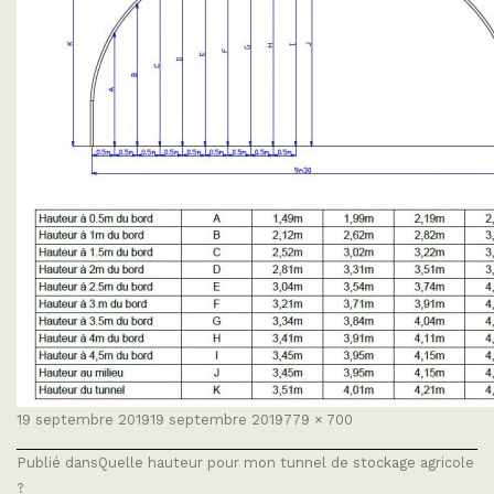
Publié
Taille
19 septembre 2019
19 septembre 2019
779 × 700
le
réelle
NAVIGATION
Publié dans
Quelle hauteur pour mon tunnel de stockage agricole
DE
L’ARTICLE
?