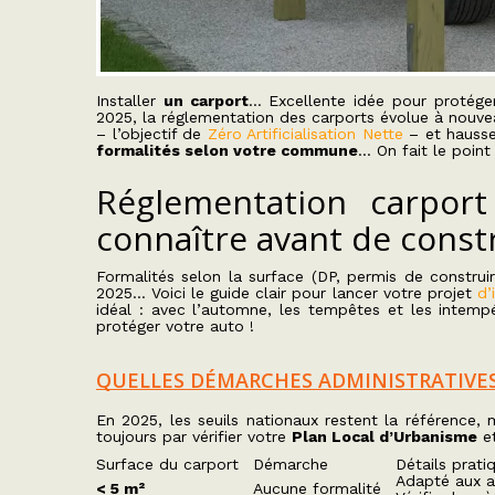
Installer
un carport
… Excellente idée pour protéger
2025, la réglementation des carports évolue à nouve
– l’objectif de
Zéro Artificialisation Nette
– et hauss
formalités selon votre commune
… On fait le point
Réglementation carpor
connaître avant de const
Formalités selon la surface (DP, permis de constru
2025… Voici le guide clair pour lancer votre projet
d’
idéal : avec l’automne, les tempêtes et les intemp
protéger votre auto !
QUELLES DÉMARCHES ADMINISTRATIVES
En 2025, les seuils nationaux restent la référence
toujours par vérifier votre
Plan Local d’Urbanisme
et
Surface du carport
Démarche
Détails prati
Adapté aux a
< 5 m²
Aucune formalité