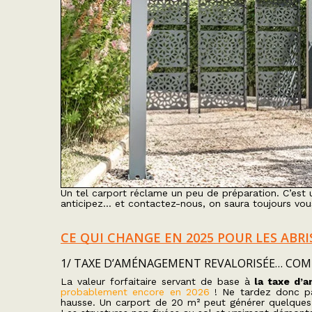
Un tel carport réclame un peu de préparation. C’est 
anticipez… et contactez-nous, on saura toujours vous
CE QUI CHANGE EN 2025 POUR LES ABR
1/ TAXE D’AMÉNAGEMENT REVALORISÉE… COM
La valeur forfaitaire servant de base à
la taxe d’
probablement encore en 2026
! Ne tardez donc pas
hausse. Un carport de 20 m² peut générer quelques