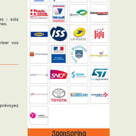
es : sols
nes.
riser vos
 prévoyez
Sponsoring