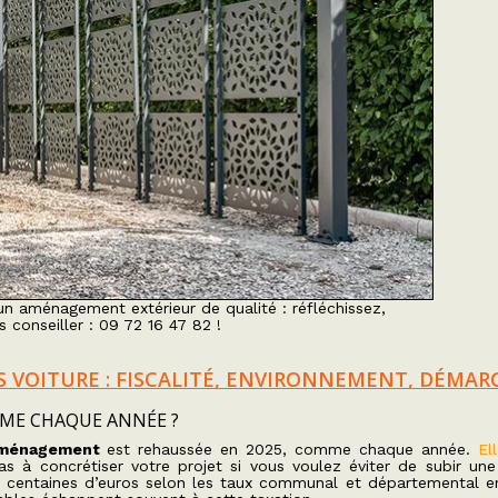
un aménagement extérieur de qualité : réfléchissez,
 conseiller : 09 72 16 47 82 !
IS VOITURE : FISCALITÉ, ENVIRONNEMENT, DÉMAR
ME CHAQUE ANNÉE ?
aménagement
est rehaussée en 2025, comme chaque année.
El
 à concrétiser votre projet si vous voulez éviter de subir une
 centaines d’euros selon les taux communal et départemental en