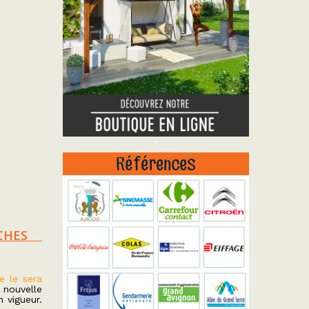
"
Références
CHES
le le sera
 nouvelle
 vigueur.