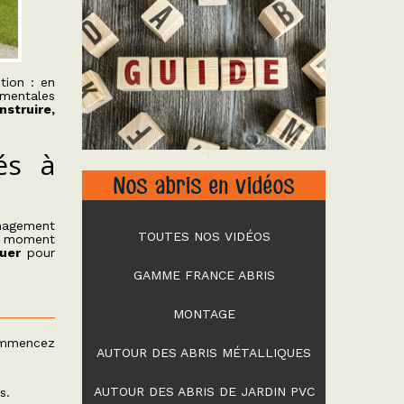
tion : en
ementales
nstruire,
és à
"
Nos abris en vidéos
énagement
TOUTES NOS VIDÉOS
le moment
ouer
pour
GAMME FRANCE ABRIS
MONTAGE
Commencez
AUTOUR DES ABRIS MÉTALLIQUES
AUTOUR DES ABRIS DE JARDIN PVC
s.