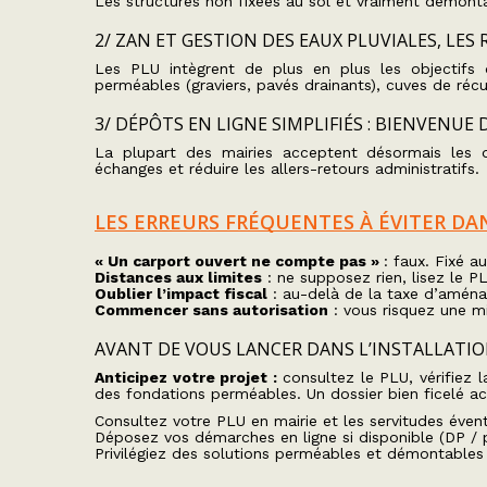
Les structures non fixées au sol et vraiment démont
2/ ZAN ET GESTION DES EAUX PLUVIALES, LES
Les PLU intègrent de plus en plus les objectif
perméables (graviers, pavés drainants), cuves de récu
3/ DÉPÔTS EN LIGNE SIMPLIFIÉS : BIENVENU
La plupart des mairies acceptent désormais les 
échanges et réduire les allers-retours administratifs.
LES ERREURS FRÉQUENTES À ÉVITER DAN
« Un carport ouvert ne compte pas »
: faux. Fixé a
Distances aux limites
: ne supposez rien, lisez le PL
Oublier l’impact fiscal
: au-delà de la taxe d’aménag
Commencer sans autorisation
: vous risquez une m
AVANT DE VOUS LANCER DANS L’INSTALLATI
Anticipez votre projet :
consultez le PLU, vérifiez 
des fondations perméables. Un dossier bien ficelé accé
Consultez votre PLU en mairie et les servitudes évent
Déposez vos démarches en ligne si disponible (DP / 
Privilégiez des solutions perméables et démontables 