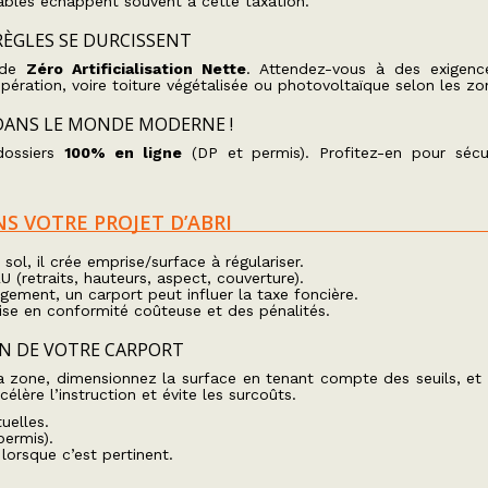
ables échappent souvent à cette taxation.
 RÈGLES SE DURCISSENT
s de
Zéro Artificialisation Nette
. Attendez-vous à des exigenc
pération, voire toiture végétalisée ou photovoltaïque selon les zo
E DANS LE MONDE MODERNE !
dossiers
100% en ligne
(DP et permis). Profitez-en pour sécu
S VOTRE PROJET D’ABRI
u sol, il crée emprise/surface à régulariser.
U (retraits, hauteurs, aspect, couverture).
ement, un carport peut influer la taxe foncière.
ise en conformité coûteuse et des pénalités.
ON DE VOTRE CARPORT
la zone, dimensionnez la surface en tenant compte des seuils, et
lère l’instruction et évite les surcoûts.
uelles.
permis).
lorsque c’est pertinent.