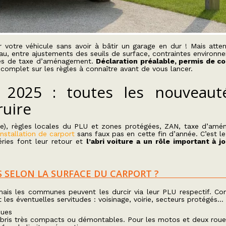
 votre véhicule sans avoir à bâtir un garage en dur ! Mais atten
au, entre ajustements des seuils de surface, contraintes environn
es de taxe d’aménagement.
Déclaration préalable, permis de co
 complet sur les règles à connaître avant de vous lancer.
t 2025 : toutes les nouveaut
ruire
ire), règles locales du PLU et zones protégées, ZAN, taxe d’am
installation de carport
sans faux pas en cette fin d’année. C’est 
éries font leur retour et
l’abri voiture a un rôle important à j
 SELON LA SURFACE DU CARPORT ?
, mais les communes peuvent les durcir via leur PLU respectif. 
 les éventuelles servitudes : voisinage, voirie, secteurs protégés…
ques
bris très compacts ou démontables. Pour les motos et deux roue