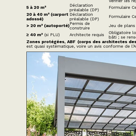
Vérifier les r
Déclaration
5 à 20 m²
Formulaire Ce
préalable (DP)
20 à 40 m² (carport
Déclaration
Formulaire Ce
adossé)
préalable (DP)
Permis de
> 20 m² (autoporté)
Jeu de plans 
construire
Obligatoire l
≥ 40 m²
(si PLU)
Architecte requis
bâti ; se ren
Zones protégées, ABF (corps des architectes des 
est quasi systématique, voire un avis conforme de l’