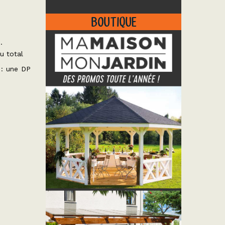
.
BOUTIQUE
.
.
u total
: une DP