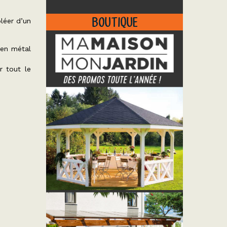
BOUTIQUE
léer d’un
 en métal
r tout le