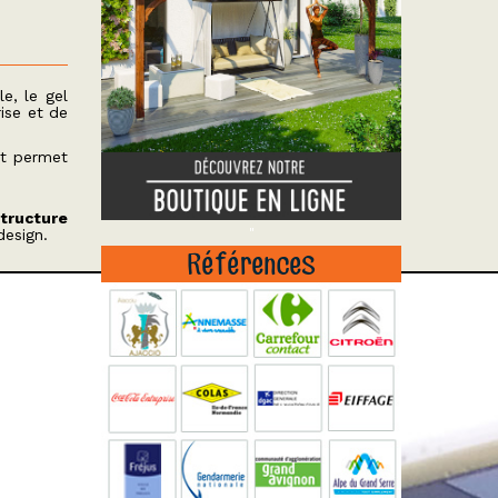
le, le gel
ise et de
et permet
tructure
"
design.
Références