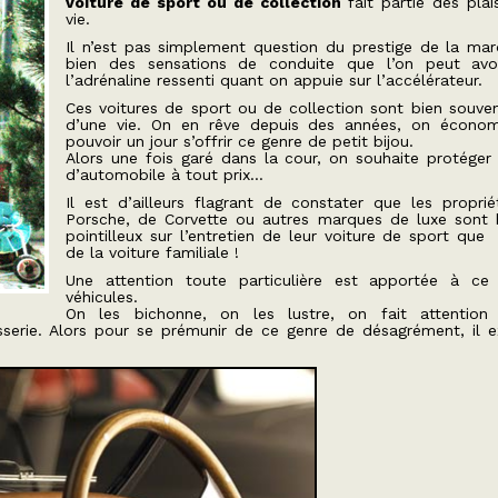
voiture de sport ou de collection
fait partie des plai
vie.
Il n’est pas simplement question du prestige de la ma
bien des sensations de conduite que l’on peut avo
l’adrénaline ressenti quant on appuie sur l’accélérateur.
Ces voitures de sport ou de collection sont bien souven
d’une vie. On en rêve depuis des années, on économ
pouvoir un jour s’offrir ce genre de petit bijou.
Alors une fois garé dans la cour, on souhaite protéger
d’automobile à tout prix…
Il est d’ailleurs flagrant de constater que les proprié
Porsche, de Corvette ou autres marques de luxe sont 
pointilleux sur l’entretien de leur voiture de sport que 
de la voiture familiale !
Une attention toute particulière est apportée à ce
véhicules.
On les bichonne, on les lustre, on fait attention
sserie. Alors pour se prémunir de ce genre de désagrément, il e