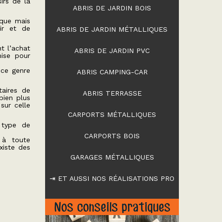
sirs de la
ABRIS DE JARDIN BOIS
rque mais
ir et de
ABRIS DE JARDIN MÉTALLIQUES
t l’achat
ABRIS DE JARDIN PVC
ise pour
 ce genre
ABRIS CAMPING-CAR
taires de
ABRIS TERRASSE
bien plus
sur celle
CARPORTS MÉTALLIQUES
 type de
CARPORTS BOIS
 à toute
xiste des
GARAGES MÉTALLIQUES
⇥ ET AUSSI NOS RÉALISATIONS PRO
Nos conseils pratiques