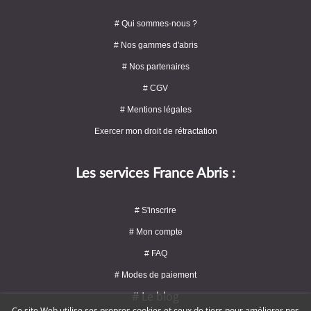
# Qui sommes-nous ?
# Nos gammes d'abris
# Nos partenaires
# CGV
# Mentions légales
Exercer mon droit de rétractation
Les services France Abris :
# S'inscrire
# Mon compte
# FAQ
# Modes de paiement
# Le blog
Ce site Web utilise ses propres cookies et ceux de tiers pour améliorer nos