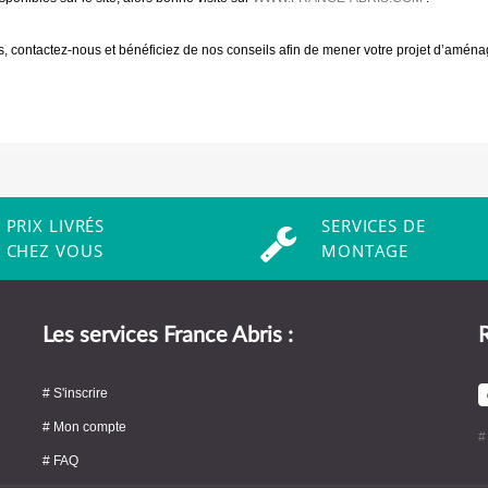
s, contactez-nous et bénéficiez de nos conseils afin de mener votre projet d’amé
PRIX LIVRÉS
SERVICES DE
CHEZ VOUS
MONTAGE
Les services France Abris :
R
# S'inscrire
# Mon compte
#
# FAQ