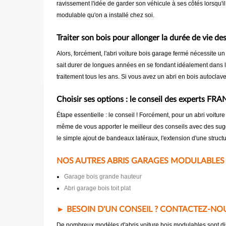
ravissement l'idée de garder son véhicule à ses côtés lorsqu'il 
modulable qu'on a installé chez soi.
Traiter son bois pour allonger la durée de vie d
Alors, forcément, l'abri voiture bois garage fermé nécessite un
sait durer de longues années en se fondant idéalement dans le 
traitement tous les ans. Si vous avez un abri en bois autocla
Choisir ses options : le conseil des experts FR
Étape essentielle : le conseil ! Forcément, pour un abri voi
même de vous apporter le meilleur des conseils avec des sugge
le simple ajout de bandeaux latéraux, l'extension d'une struc
NOS AUTRES ABRIS GARAGES MODULABLES 
Garage bois grande hauteur
Abri garage bois toit plat
► BESOIN D'UN CONSEIL ? CONTACTEZ-NOU
De nombreux modèles d'abris voiture bois modulables sont disp