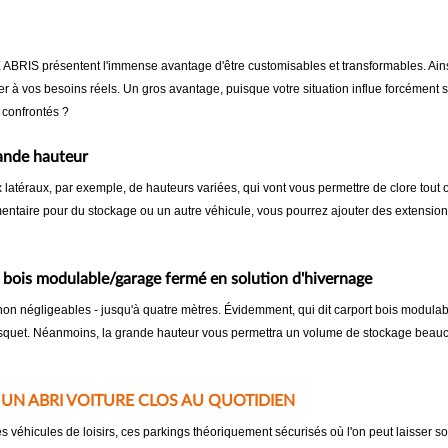
RIS présentent l'immense avantage d'être customisables et transformables. Ainsi,
er à vos besoins réels. Un gros avantage, puisque votre situation influe forcément 
 confrontés ?
rande hauteur
latéraux, par exemple, de hauteurs variées, qui vont vous permettre de clore tout ou
taire pour du stockage ou un autre véhicule, vous pourrez ajouter des extensions a
e bois modulable/garage fermé en solution d'hivernage
 non négligeables - jusqu'à quatre mètres. Évidemment, qui dit carport bois modula
t bosquet. Néanmoins, la grande hauteur vous permettra un volume de stockage beau
UN ABRI VOITURE CLOS AU QUOTIDIEN
es véhicules de loisirs, ces parkings théoriquement sécurisés où l'on peut laisser 