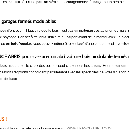
n'est pas utilisé. D'une part, on s'évite des chargements/déchargements pénibles ; d'
es garages fermés modulables
 peu d'entretien. Il faut dire que le bois n'est pas un matériau très autonome ; mai
paysage. Pensez à traiter la structure du carport avant de le monter avec un biocid
ve ou en bois Douglas, vous pouvez même être soulagé d'une partie de cet investiss
ANCE ABRIS pour s'assurer un abri voiture bois modulable fermé 
ture bois modulable, le choix des options peut causer des hésitations. Heureuseme
stions d'options concordant parfaitement avec les spécificités de votre situation
ture de base…
:
S !
onibles sur le site, alors bonne visite sur
WWW.FRANCE-ABRIS.COM
!