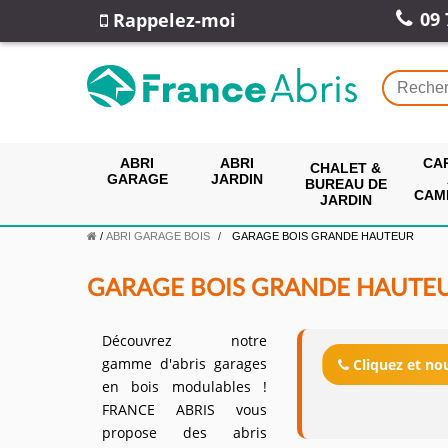
09 
Rappelez-moi
ABRI
ABRI
CA
CHALET &
GARAGE
JARDIN
BUREAU DE
CAM
JARDIN
/
ABRI GARAGE BOIS
GARAGE BOIS GRANDE HAUTEUR
GARAGE BOIS GRANDE HAUTE
Découvrez notre
gamme d'abris garages
Cliquez et n
en bois modulables !
FRANCE ABRIS vous
propose des abris