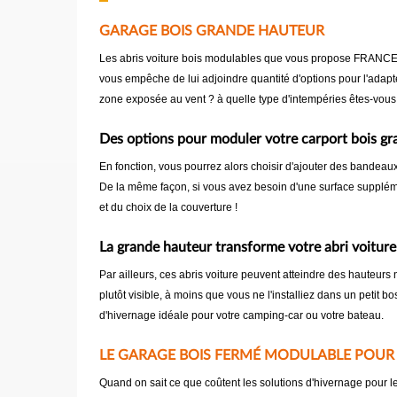
GARAGE BOIS GRANDE HAUTEUR
Les abris voiture bois modulables que vous propose FRANCE AB
vous empêche de lui adjoindre quantité d'options pour l'adapt
zone exposée au vent ? à quelle type d'intempéries êtes-vous
Des options pour moduler votre carport bois g
En fonction, vous pourrez alors choisir d'ajouter des bandeaux 
De la même façon, si vous avez besoin d'une surface supplémen
et du choix de la couverture !
La grande hauteur transforme votre abri voitur
Par ailleurs, ces abris voiture peuvent atteindre des hauteurs
plutôt visible, à moins que vous ne l'installiez dans un peti
d'hivernage idéale pour votre camping-car ou votre bateau.
LE GARAGE BOIS FERMÉ MODULABLE POUR 
Quand on sait ce que coûtent les solutions d'hivernage pour l