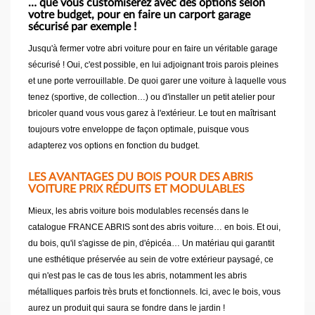
… que vous customiserez avec des options selon
votre budget, pour en faire un carport garage
sécurisé par exemple !
Jusqu'à fermer votre abri voiture pour en faire un véritable garage
sécurisé ! Oui, c'est possible, en lui adjoignant trois parois pleines
et une porte verrouillable. De quoi garer une voiture à laquelle vous
tenez (sportive, de collection…) ou d'installer un petit atelier pour
bricoler quand vous vous garez à l'extérieur. Le tout en maîtrisant
toujours votre enveloppe de façon optimale, puisque vous
adapterez vos options en fonction du budget.
LES AVANTAGES DU BOIS POUR DES ABRIS
VOITURE PRIX RÉDUITS ET MODULABLES
Mieux, les abris voiture bois modulables recensés dans le
catalogue FRANCE ABRIS sont des abris voiture… en bois. Et oui,
du bois, qu'il s'agisse de pin, d'épicéa… Un matériau qui garantit
une esthétique préservée au sein de votre extérieur paysagé, ce
qui n'est pas le cas de tous les abris, notamment les abris
métalliques parfois très bruts et fonctionnels. Ici, avec le bois, vous
aurez un produit qui saura se fondre dans le jardin !