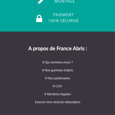
MONTAGE
PAIEMENT
100% SÉCURISÉ
A propos de France Abris :
# Qui sommes-nous ?
# Nos gammes d'abris
# Nos partenaires
# CGV
# Mentions légales
Exercer mon droit de rétractation