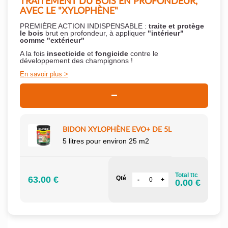
TRAITEMENT DU BOIS EN PROFONDEUR,
AVEC LE "XYLOPHÈNE"
PREMIÈRE ACTION INDISPENSABLE :
traite et protège
le bois
brut en profondeur, à appliquer
"intérieur"
comme "extérieur"
A la fois
insecticide
et
fongicide
contre le
développement des champignons !
En savoir plus
BIDON XYLOPHÈNE EVO+ DE 5L
5 litres pour environ 25 m2
Total ttc
63.00 €
Qté
0.00 €