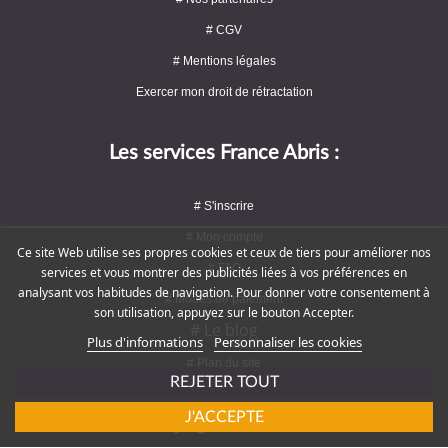
# CGV
# Mentions légales
Exercer mon droit de rétractation
Les services France Abris :
# S'inscrire
# Mon compte
Ce site Web utilise ses propres cookies et ceux de tiers pour améliorer nos
# FAQ
services et vous montrer des publicités liées à vos préférences en
analysant vos habitudes de navigation. Pour donner votre consentement à
# Modes de paiement
son utilisation, appuyez sur le bouton Accepter.
# Le blog
Plus d'informations
Personnaliser les cookies
# Plan du site
REJETER TOUT
J'ACCEPTE
Rejoignez-nous !