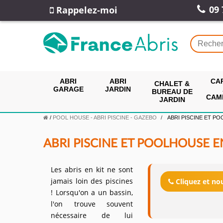
09 
Rappelez-moi
ABRI
ABRI
CA
CHALET &
GARAGE
JARDIN
BUREAU DE
CAM
JARDIN
/
POOL HOUSE - ABRI PISCINE - GAZEBO
ABRI PISCINE ET PO
ABRI PISCINE ET POOLHOUSE E
Les abris en kit ne sont
jamais loin des piscines
Cliquez et n
! Lorsqu'on a un bassin,
l'on trouve souvent
nécessaire de lui