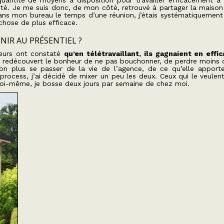
quantité de moyens à disposition pour travailler efficacement à 
cité. Je me suis donc, de mon côté, retrouvé à partager la maiso
ns mon bureau le temps d’une réunion, j’étais systématiquement
 chose de plus efficace.
NIR AU PRÉSENTIEL ?
teurs ont constaté
qu’en télétravaillant, ils gagnaient en effic
’ai redécouvert le bonheur de ne pas bouchonner, de perdre moins
n plus se passer de la vie de l’agence, de ce qu’elle apport
s process, j’ai décidé de mixer un peu les deux. Ceux qui le veule
 moi-même, je bosse deux jours par semaine de chez moi.