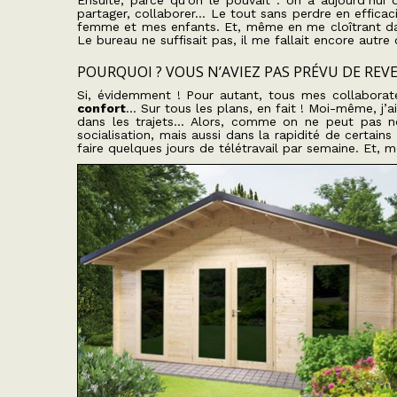
Ensuite, parce qu’on le pouvait : on a aujourd’hui 
partager, collaborer… Le tout sans perdre en effica
femme et mes enfants. Et, même en me cloîtrant da
Le bureau ne suffisait pas, il me fallait encore autre
POURQUOI ? VOUS N’AVIEZ PAS PRÉVU DE REVE
Si, évidemment ! Pour autant, tous mes collabora
confort
… Sur tous les plans, en fait ! Moi-même, j
dans les trajets… Alors, comme on ne peut pas no
socialisation, mais aussi dans la rapidité de certain
faire quelques jours de télétravail par semaine. Et,