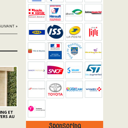
SUIVANT »
ING ET
VERS AU
V
Sponsoring