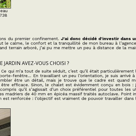
beau
3738
tions du premier confinement.
J’ai donc décidé d’investir dans 
t le calme, le confort et la tranquillité de mon bureau à l’agence
rand terrain arboré, j’ai pu me mettre un peu à distance de la mai
JARDIN AVEZ-VOUS CHOISI ?
Ce qui m’a tout de suite séduit, c’est qu’il était particulièrement
orte-fenêtre… En travaillant un peu l’orientation, je suis arrivé 
sembler être un détail, mais je trouve que le cadre est quand 
r être efficace. Sinon, le chalet est évidemment conçu en bois : 
compris qu’il s’agissait d’un choix préférentiel pour toutes les ut
ec des madriers de 40 mm en épicéa massif traités autoclave. Point 
n est renforcée : l’objectif est vraiment de pouvoir travailler dans