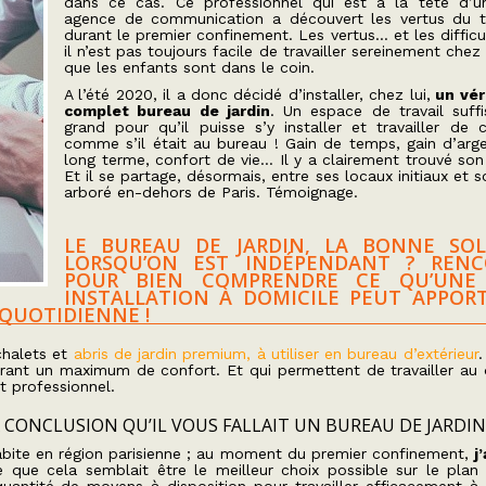
dans ce cas. Ce professionnel qui est à la tête d’u
agence de communication a découvert les vertus du té
durant le premier confinement. Les vertus… et les difficu
il n’est pas toujours facile de travailler sereinement chez 
que les enfants sont dans le coin.
A l’été 2020, il a donc décidé d’installer, chez lui,
un vér
complet bureau de jardin
. Un espace de travail suf
grand pour qu’il puisse s’y installer et travailler de 
comme s’il était au bureau ! Gain de temps, gain d’arge
long terme, confort de vie… Il y a clairement trouvé so
Et il se partage, désormais, entre ses locaux initiaux et s
arboré en-dehors de Paris. Témoignage.
LE BUREAU DE JARDIN, LA BONNE SO
LORSQU’ON EST INDÉPENDANT ? REN
POUR BIEN COMPRENDRE CE QU’UNE 
INSTALLATION À DOMICILE PEUT APPORT
QUOTIDIENNE !
halets et
abris de jardin premium, à utiliser en bureau d’extérieur
.
frant un maximum de confort. Et qui permettent de travailler au 
t professionnel.
 CONCLUSION QU’IL VOUS FALLAIT UN BUREAU DE JARDIN
J’habite en région parisienne ; au moment du premier confinement,
j
 que cela semblait être le meilleur choix possible sur le plan s