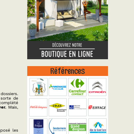
"
Références
 dossiers.
n sorte de
 complété
er.
Mais,
éposé les