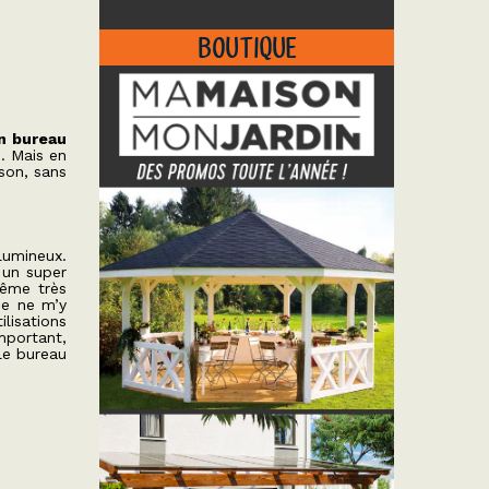
BOUTIQUE
un bureau
. Mais en
son, sans
 lumineux.
à un super
même très
je ne m’y
ilisations
important,
 le bureau