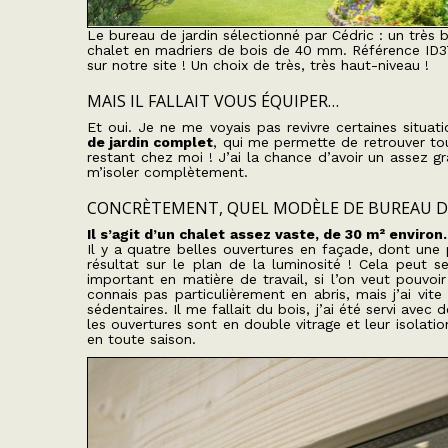
Le bureau de jardin sélectionné par Cédric : un très 
chalet en madriers de bois de 40 mm. Référence ID
sur notre site ! Un choix de très, très haut-niveau !
MAIS IL FALLAIT VOUS ÉQUIPER…
Et oui. Je ne me voyais pas revivre certaines situa
de jardin complet
, qui me permette de retrouver tou
restant chez moi ! J’ai la chance d’avoir un assez g
m’isoler complètement.
CONCRÈTEMENT, QUEL MODÈLE DE BUREAU DE 
Il s’agit d’un chalet assez vaste, de 30 m² environ.
Il y a quatre belles ouvertures en façade, dont une p
résultat sur le plan de la luminosité ! Cela peut 
important en matière de travail, si l’on veut pouvoi
connais pas particulièrement en abris, mais j’ai vite 
sédentaires. Il me fallait du bois, j’ai été servi av
les ouvertures sont en double vitrage et leur isolatio
en toute saison.