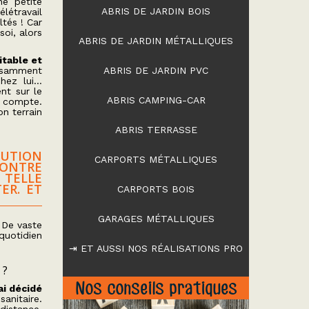
ne petite
ABRIS DE JARDIN BOIS
létravail
ltés ! Car
soi, alors
ABRIS DE JARDIN MÉTALLIQUES
itable et
fisamment
ABRIS DE JARDIN PVC
chez lui…
nt sur le
ABRIS CAMPING-CAR
n compte.
on terrain
ABRIS TERRASSE
LUTION
CARPORTS MÉTALLIQUES
CONTRE
TELLE
ER. ET
CARPORTS BOIS
GARAGES MÉTALLIQUES
 De vaste
quotidien
⇥ ET AUSSI NOS RÉALISATIONS PRO
 ?
Nos conseils pratiques
’ai décidé
anitaire.