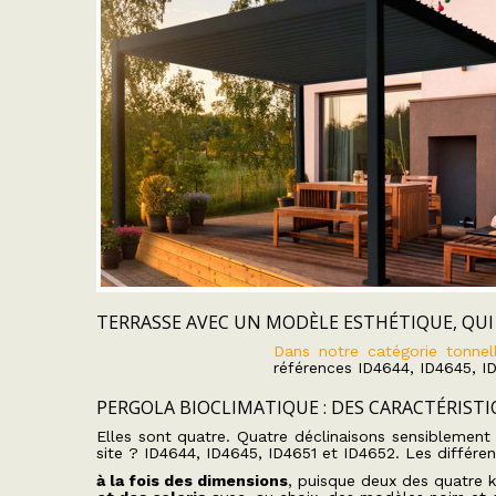
TERRASSE AVEC UN MODÈLE ESTHÉTIQUE, QU
Dans notre catégorie tonnel
références ID4644, ID4645, I
PERGOLA BIOCLIMATIQUE : DES CARACTÉRISTI
Elles sont quatre. Quatre déclinaisons sensiblement
site ? ID4644, ID4645, ID4651 et ID4652. Les différen
à la fois des dimensions
, puisque deux des quatre k