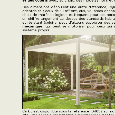
et des coloris
avec, au choix, des modèles noirs et 
Des dimensions découlent une autre différence, log
orientables ; ceux de 13 m² ont, eux, 25 lames orie
choix de matériau logique et fréquent pour ces abris
un chiffre largement au-dessus des standards habitue
et résistant (celui-ci peut d’ailleurs supporter des 
mécanique
, qui peut se motoriser pour ceux qui s
système propre.
Ce kit est disponible sous la référence ID4652 sur no