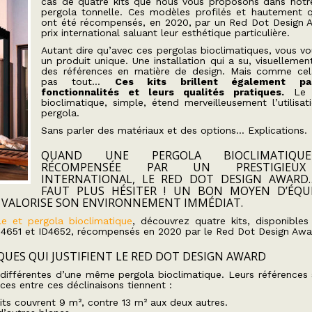
cas de quatre kits que nous vous proposons dans not
pergola tonnelle. Ces modèles profilés et hautement qu
ont été récompensés, en 2020, par un Red Dot Design 
prix international saluant leur esthétique particulière.
Autant dire qu’avec ces pergolas bioclimatiques, vous vo
un produit unique. Une installation qui a su, visuellemen
des références en matière de design. Mais comme cel
pas tout…
Ces kits brillent également pa
fonctionnalités et leurs qualités pratiques.
Le 
bioclimatique, simple, étend merveilleusement l’utilisat
pergola.
Sans parler des matériaux et des options… Explications.
QUAND UNE PERGOLA BIOCLIMATIQU
RÉCOMPENSÉE PAR UN PRESTIGIEUX
INTERNATIONAL, LE RED DOT DESIGN AWARD
FAUT PLUS HÉSITER ! UN BON MOYEN D’ÉQU
I VALORISE SON ENVIRONNEMENT IMMÉDIAT.
le et pergola bioclimatique
, découvrez quatre kits, disponibles
D4651 et ID4652, récompensés en 2020 par le Red Dot Design Awa
QUES QUI JUSTIFIENT LE RED DOT DESIGN AWARD
 différentes d’une même pergola bioclimatique. Leurs références 
ces entre ces déclinaisons tiennent :
its couvrent 9 m², contre 13 m² aux deux autres.