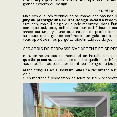
site. Une pergola bioclimatique récompensée par les
grands experts du design !
Le Red Dot 
Mais ces qualités techniques ne manquent pas non pl
jury du prestigieux Red Dot Design Award à réco
être rien, mais il s’agit d’un prix renommé dans l’
concepts qui, tous, brillent par leur esthétique si p
année par un jury d’une quarantaine de professionn
au cours d’une grande cérémonie, un gala, qui a li
vous appréciez nos pergolas bioclimatiques du jour… v
CES ABRIS DE TERRASSE S’ADAPTENT ET SE 
Bon, on ne va pas se mentir, si on installe une pe
qu’elle procure
. Autant dire que les qualités esthét
nos modèles de tonnelles tirent leur épingle du jeu p
étant conçues en aluminium, elles ne réclament aucu
vie ;
elles mettent à disposition de leurs heureux propriét