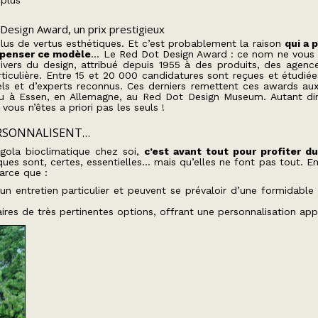
 plus
Design Award, un prix prestigieux
us de vertus esthétiques. Et c’est probablement la raison
qui a 
mpenser ce modèle
… Le Red Dot Design Award : ce nom ne vous 
univers du design, attribué depuis 1955 à des produits, des agenc
articulière. Entre 15 et 20 000 candidatures sont reçues et étudié
els et d’experts reconnus. Ces derniers remettent ces
awards
aux
eu à Essen, en Allemagne, au Red Dot Design Museum. Autant dir
ous n’êtes a priori pas les seuls !
PERSONNALISENT…
rgola bioclimatique chez soi,
c’est avant tout pour profiter d
iques sont, certes, essentielles… mais qu’elles ne font pas tout. E
arce que :
n entretien particulier et peuvent se prévaloir d’une formidable
aires de très pertinentes options, offrant une personnalisation app