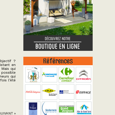
"
Références
bjectif ?
istant en
 Mais qui
 possible
neurs qui
ois l’été
SUIVANT »