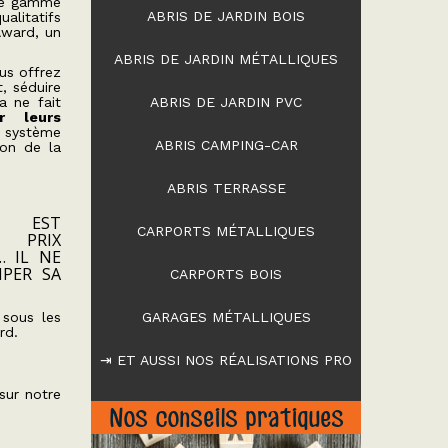
re gamme
ABRIS DE JARDIN BOIS
alitatifs
Award, un
ABRIS DE JARDIN MÉTALLIQUES
us offrez
t, séduire
a ne fait
ABRIS DE JARDIN PVC
r leurs
système
ABRIS CAMPING-CAR
ion de la
ABRIS TERRASSE
E EST
CARPORTS MÉTALLIQUES
 PRIX
… IL NE
IPER SA
CARPORTS BOIS
 sous les
GARAGES MÉTALLIQUES
rd.
⇥ ET AUSSI NOS RÉALISATIONS PRO
sur notre
Nos conseils pratiques