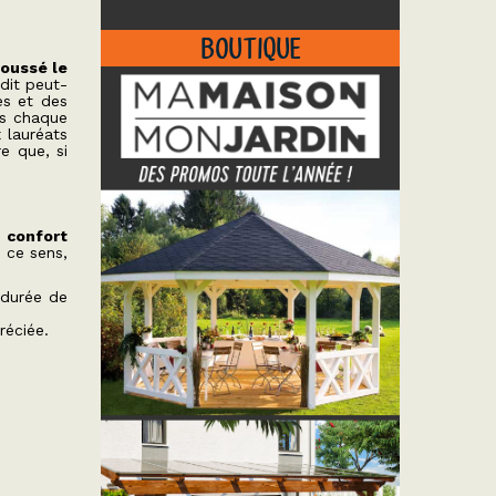
BOUTIQUE
poussé le
dit peut-
es et des
es chaque
 lauréats
e que, si
u confort
n ce sens,
 durée de
réciée.