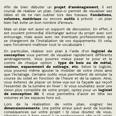
Afin de bien débuter un
projet d’aménagement
, il est
crucial de réaliser un plan. Celui-ci permet de visualiser ses
idées et de ne rien oublier lors des travaux.
Fondations,
volumes, matériaux
ou encore
outils
à prévoir : un plan
bien fait évite un bon nombre d’erreurs.
Mais un plan est aussi un support de discussion. En effet, il
est souvent primordial d’échanger autour du projet avec son
entourage, mais aussi avec les éventuels professionnels qui
se chargeront de l’installation de vos équipements. Et cela,
sans forcément maîtriser tout le vocabulaire !
En particulier, réaliser son plan à l’aide d’un
logiciel de
conception
vous permet de visualiser rapidement différents
aménagements. Vous pourrez mieux peser le pour et le
contre de chaque option :
type de bois ou de métal,
couleur, espacement du solivage, etc
. Selon le logiciel,
vous pourrez même ajouter le mobilier de votre choix ainsi
que l’éclairage. Certains outils vous permettent de simuler la
course du soleil en fonction de l’heure et de la saison. Ainsi,
vous éviterez de placer un brise-vue sur la façade qui reçoit
l’essentiel de la lumière en hiver ! Si vous souhaitez avoir une
vision plus complète de votre projet, optez pour un
logiciel
de conception 3D
. Il vous permettra d’avoir en tête les
volumes et les espaces hors sol.
Lors de la réalisation de votre plan, soignez les
dimensionnements
. Une petite erreur peut avoir de lourdes
conséquences sur votre projet ! Si vous doutez de vous,
n’hésitez pas à faire appel à un professionnel afin qu’il valide