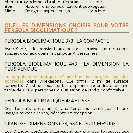
Aluminium
Moderne, durable, résistant
Faible
Bois
Naturel, chaleureux, authentique
Régulier
Mixte
Design + aspect naturel
Modéré
QUELLES DIMENSIONS CHOISIR POUR VOTRE
PERGOLA BIOCLIMATIQUE ?
PERGOLA BIOCLIMATIQUE 3×3 : LA COMPACTE
Avec 9 m², elle convient aux petites terrasses, aux balcons
spacieux ou aux coins repas pour 4 personnes.
PERGOLA BIOCLIMATIQUE 4×3 : LA DIMENSION LA
PLUS VENDUE
La pergola bioclimatique 4×3 est l’un des modèles les plus
appréciés
dans l’Hexagone. Elle offre 12 m² de surface
couverte. C’est un excellent compromis pour installer une
table de 6 à 8 personnes ou un salon de jardin confortable.
PERGOLA BIOCLIMATIQUE 4×4 ET 5×3
Ces formats conviennent aux terrasses familiales et aux
usages mixtes : repas, détente et réception.
GRANDES DIMENSIONS 6×3, 6×4 ET SUR-MESURE
Les grandes pergolas s’adressent aux grandes terrasses, aux