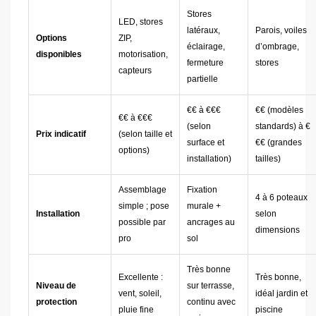
Stores
LED, stores
latéraux,
Parois, voiles
Options
ZIP,
éclairage,
d’ombrage,
disponibles
motorisation,
fermeture
stores
capteurs
partielle
€€ à €€€
€€ (modèles
€€ à €€€
(selon
standards) à €
Prix indicatif
(selon taille et
surface et
€€ (grandes
options)
installation)
tailles)
Assemblage
Fixation
4 à 6 poteaux
simple ; pose
murale +
Installation
selon
possible par
ancrages au
dimensions
pro
sol
Très bonne
Excellente :
Très bonne,
Niveau de
sur terrasse,
vent, soleil,
idéal jardin et
protection
continu avec
pluie fine
piscine