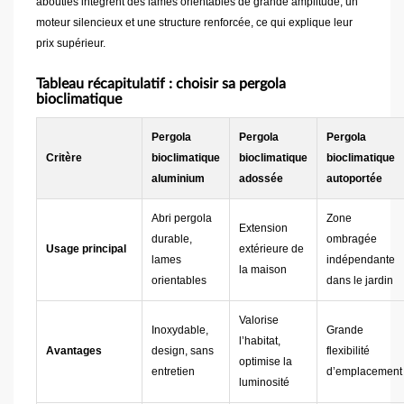
abouties intègrent des lames orientables de grande amplitude, un
moteur silencieux et une structure renforcée, ce qui explique leur
prix supérieur.
Tableau récapitulatif : choisir sa pergola
bioclimatique
Pergola
Pergola
Pergola
Critère
bioclimatique
bioclimatique
bioclimatique
aluminium
adossée
autoportée
Abri pergola
Zone
Extension
durable,
ombragée
Usage principal
extérieure de
lames
indépendante
la maison
orientables
dans le jardin
Valorise
Inoxydable,
Grande
l’habitat,
Avantages
design, sans
flexibilité
optimise la
entretien
d’emplacement
luminosité