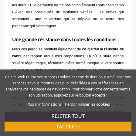
les deux ? Elle permettra de ne pas complètement choisir son camp
! Avec des possibilités de systèmes variées : les lames qui
s'orientent ; une couverture qui se déploie ou se retire, des
panneaux qui s'ombragent...
Une grande résistance dans toutes les conditions
Mais ces pergolas profitent également de
ce qui fait la réussite de
l'abri
, par rapport aux autres propositions. Là où le store banne
s'avère léger, fragile, réclamant d'être fermé lorsque le vent souffle
un peu, la pergola bioclimatique, elle, demeure solidement ancrée
Ce site Web utilise ses propres cookies et ceux de tiers pour améliorer nos
sur ses pieds. Le vent, la pluie, la neige... Elle ne craint pas grand-
services et vous montrer des publicités liées à vos préférences en
chose des intempéries. Et si le soleil tape, si la canicule frappe,
analysant vos habitudes de navigation. Pour donner votre consentement à
vous pourrez toujours vous y abriter à l'ombre, quand bien même
son utilisation, appuyez sur le bouton Accepter.
des bourrasques se feraient sentir. Évidemment, d'autres structures
Plus d'informations
Personnaliser les cookies
en kit se prévalent des mêmes qualités. Mais, à l'inverse de la
véranda par exemple, la pergola bioclimatique reste discrète et plus
REJETER TOUT
polyvalente. Le tout en proposant ce système de couverture
adaptable... alors que demander de plus ?
J'ACCEPTE