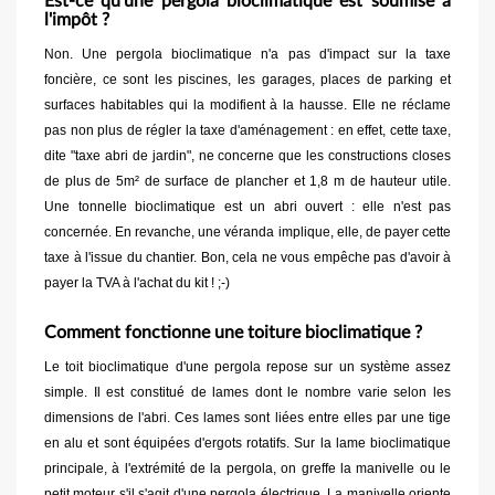
Est-ce qu'une pergola bioclimatique est soumise à
l'impôt ?
Non. Une pergola bioclimatique n'a pas d'impact sur la taxe
foncière, ce sont les piscines, les garages, places de parking et
surfaces habitables qui la modifient à la hausse. Elle ne réclame
pas non plus de régler la taxe d'aménagement : en effet, cette taxe,
dite "taxe abri de jardin", ne concerne que les constructions closes
de plus de 5m² de surface de plancher et 1,8 m de hauteur utile.
Une tonnelle bioclimatique est un abri ouvert : elle n'est pas
concernée. En revanche, une véranda implique, elle, de payer cette
taxe à l'issue du chantier. Bon, cela ne vous empêche pas d'avoir à
payer la TVA à l'achat du kit ! ;-)
Comment fonctionne une toiture bioclimatique ?
Le toit bioclimatique d'une pergola repose sur un système assez
simple. Il est constitué de lames dont le nombre varie selon les
dimensions de l'abri. Ces lames sont liées entre elles par une tige
en alu et sont équipées d'ergots rotatifs. Sur la lame bioclimatique
principale, à l'extrémité de la pergola, on greffe la manivelle ou le
petit moteur s'il s'agit d'une pergola électrique. La manivelle oriente