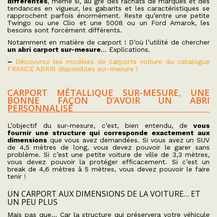
différentes
, même si, au gré des rachats de marques et des
tendances en vigueur, les gabarits et les caractéristiques se
rapprochent parfois énormément. Reste qu’entre une petite
Twingo ou une Clio et une 5008 ou un Ford Amarok, les
besoins sont forcément différents.
Notamment en matière de carport ! D’où l’utilité de chercher
un abri carport sur-mesure
… Explications.
–
Découvrez les modèles de carports voiture du catalogue
FRANCE ABRIS disponibles sur-mesure !
CARPORT MÉTALLIQUE SUR-MESURE, UNE
BONNE FAÇON D’AVOIR UN ABRI
PERSONNALISÉ
L’objectif du sur-mesure, c’est, bien entendu, de
vous
fournir une structure qui corresponde exactement aux
dimensions
que vous avez demandées. Si vous avez un SUV
de 4,5 mètres de long, vous devez pouvoir le garer sans
problème. Si c’est une petite voiture de ville de 3,3 mètres,
vous devez pouvoir la protéger efficacement. Si c’est un
break de 4,6 mètres à 5 mètres, vous devez pouvoir le faire
tenir !
UN CARPORT AUX DIMENSIONS DE LA VOITURE… ET
UN PEU PLUS
Mais pas que… Car la structure qui préservera votre véhicule