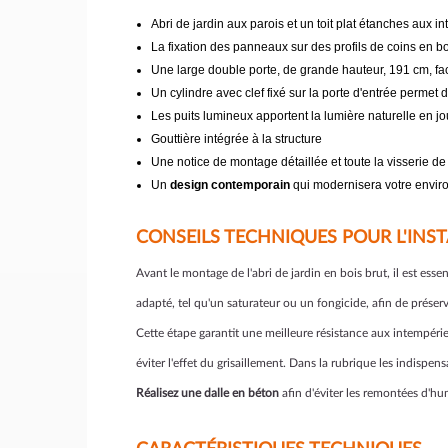
Abri de jardin aux parois et un toit plat étanches aux i
La fixation des panneaux sur des profils de coins en bois
Une large double porte, de grande hauteur, 191 cm, fa
Un cylindre avec clef fixé sur la porte d'entrée permet 
Les puits lumineux apportent la lumière naturelle en j
Gouttière intégrée à la structure
Une notice de montage détaillée et toute la visserie de 
Un
design contemporain
qui modernisera votre envir
CONSEILS TECHNIQUES POUR L'INST
Avant le montage de l'abri de jardin en bois brut, il est ess
adapté, tel qu'un saturateur ou un fongicide, afin de préserv
Cette étape garantit une meilleure résistance aux intempéries
éviter l'effet du grisaillement. Dans la rubrique les indispen
Réalisez une dalle en béton
afin d'éviter les remontées d'hum