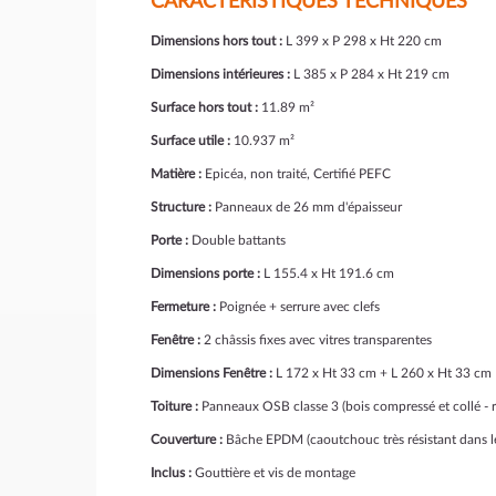
CARACTÉRISTIQUES TECHNIQUES
Dimensions hors tout :
L 399 x P 298 x Ht 220 cm
Dimensions intérieures :
L 385 x P 284 x Ht 219 cm
Surface hors tout :
11.89 m²
Surface utile :
10.937 m²
Matière :
Epicéa, non traité, Certifié PEFC
Structure :
Panneaux de 26 mm d'épaisseur
Porte :
Double battants
Dimensions porte :
L 155.4 x Ht 191.6 cm
Fermeture :
Poignée + serrure avec clefs
Fenêtre :
2 châssis fixes avec vitres transparentes
Dimensions Fenêtre :
L 172 x Ht 33 cm + L 260 x Ht 33 cm
Toiture :
Panneaux OSB classe 3 (bois compressé et collé - r
Couverture :
Bâche EPDM (caoutchouc très résistant dans l
Inclus :
Gouttière et vis de montage