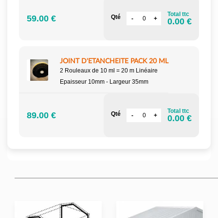
Total ttc
59.00 €
Qté
0.00 €
JOINT D'ETANCHEITE PACK 20 ML
2 Rouleaux de 10 ml = 20 m Linéaire
Epaisseur 10mm - Largeur 35mm
Total ttc
89.00 €
Qté
0.00 €