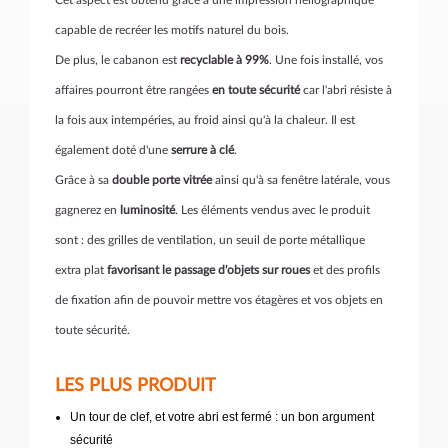
Cet aspect est obtenu grâce à une impression héliographique
capable de recréer les motifs naturel du bois.
De plus, le cabanon est
recyclable à 99%
. Une fois installé, vos
affaires pourront être rangées
en toute sécurité
car l'abri résiste à
la fois aux intempéries, au froid ainsi qu'à la chaleur. Il est
également doté d'une
serrure à clé
.
Grâce à sa
double porte vitrée
ainsi qu'à sa fenêtre latérale, vous
gagnerez en
luminosité
. Les éléments vendus avec le produit
sont : des grilles de ventilation, un seuil de porte métallique
extra plat
favorisant le passage d'objets sur roues
et des profils
de fixation afin de pouvoir mettre vos étagères et vos objets en
toute sécurité.
LES PLUS PRODUIT
Un tour de clef, et votre abri est fermé : un bon argument
sécurité