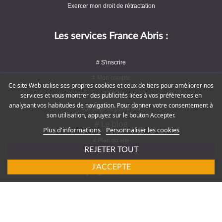
Exercer mon droit de rétractation
Les services France Abris :
# S'inscrire
# Mon compte
Ce site Web utilise ses propres cookies et ceux de tiers pour améliorer nos
# FAQ
services et vous montrer des publicités liées à vos préférences en
analysant vos habitudes de navigation. Pour donner votre consentement à
# Modes de paiement
son utilisation, appuyez sur le bouton Accepter.
# Le blog
Plus d'informations
Personnaliser les cookies
# Plan du site
REJETER TOUT
J'ACCEPTE
Rejoignez-nous !
# Service client : 09 72 16 47 82