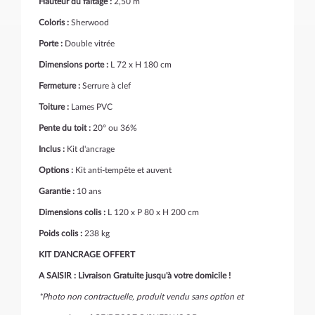
Hauteur du faîtage :
2,50 m
Coloris :
Sherwood
Porte :
Double vitrée
Dimensions porte :
L 72 x H 180 cm
Fermeture :
Serrure à clef
Toiture :
Lames PVC
Pente du toit :
20° ou 36%
Inclus :
Kit d'ancrage
Options :
Kit anti-tempête et auvent
Garantie :
10 ans
Dimensions colis :
L 120 x P 80 x H 200 cm
Poids colis :
238 kg
KIT D'ANCRAGE OFFERT
A SAISIR : Livraison Gratuite jusqu'à votre domicile !
*Photo non contractuelle, produit vendu sans option et