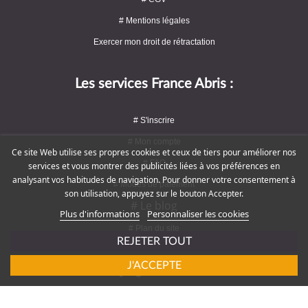
# Mentions légales
Exercer mon droit de rétractation
Les services France Abris :
# S'inscrire
# Mon compte
Ce site Web utilise ses propres cookies et ceux de tiers pour améliorer nos
# FAQ
services et vous montrer des publicités liées à vos préférences en
analysant vos habitudes de navigation. Pour donner votre consentement à
# Modes de paiement
son utilisation, appuyez sur le bouton Accepter.
# Le blog
Plus d'informations
Personnaliser les cookies
# Plan du site
REJETER TOUT
J'ACCEPTE
Rejoignez-nous !