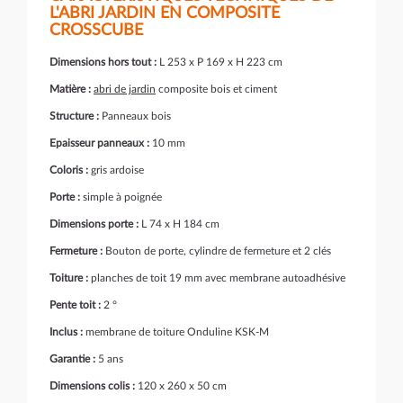
L'ABRI JARDIN EN COMPOSITE
CROSSCUBE
Dimensions hors tout :
L 253 x P 169 x H 223 cm
Matière :
abri de jardin
composite bois et ciment
Structure :
Panneaux bois
Epaisseur panneaux :
10 mm
Coloris :
gris ardoise
Porte :
simple à poignée
Dimensions porte :
L 74 x H 184 cm
Fermeture :
Bouton de porte, cylindre de fermeture et 2 clés
Toiture :
planches de toit 19 mm avec membrane autoadhésive
Pente toit :
2 °
Inclus :
membrane de toiture Onduline KSK-M
Garantie :
5 ans
Dimensions colis :
120 x 260 x 50 cm