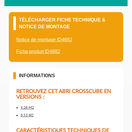
TÉLÉCHARGER FICHE TECHNIQUE &
NOTICE DE MONTAGE
Notice de montage ID4682
Fiche produit ID4682
INFORMATIONS
RETROUVEZ CET ABRI CROSSCUBE EN
VERSIONS :
4.28 M2
8.53 M2
CARACTÉRISTIQUES TECHNIQUES DE