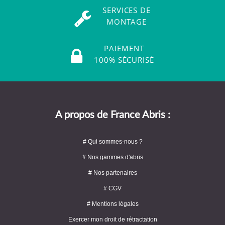
SERVICES DE
MONTAGE
PAIEMENT
100% SÉCURISÉ
A propos de France Abris :
# Qui sommes-nous ?
# Nos gammes d'abris
# Nos partenaires
# CGV
# Mentions légales
Exercer mon droit de rétractation