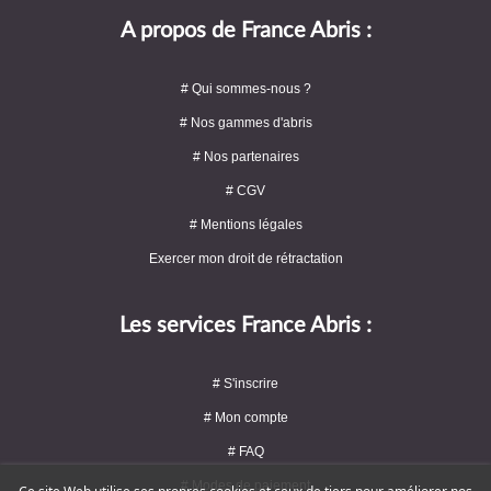
A propos de France Abris :
# Qui sommes-nous ?
# Nos gammes d'abris
# Nos partenaires
# CGV
# Mentions légales
Exercer mon droit de rétractation
Les services France Abris :
# S'inscrire
# Mon compte
# FAQ
# Modes de paiement