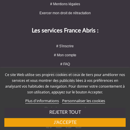
# Mentions légales
Exercer mon droit de rétractation
Les services France Abris :
# S'inscrire
# Mon compte
# FAQ
# Modes de paiement
Ce site Web utilise ses propres cookies et ceux de tiers pour améliorer nos
services et vous montrer des publicités liées à vos préférences en
# Le blog
analysant vos habitudes de navigation. Pour donner votre consentement à
# Plan du site
son utilisation, appuyez sur le bouton Accepter.
Plus d'informations
Personnaliser les cookies
Rejoignez-nous !
REJETER TOUT
J'ACCEPTE