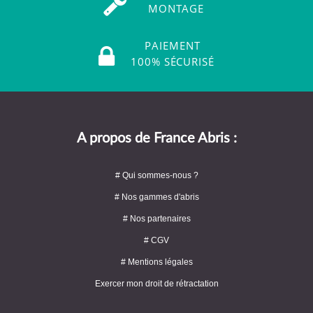
MONTAGE
PAIEMENT
100% SÉCURISÉ
A propos de France Abris :
# Qui sommes-nous ?
# Nos gammes d'abris
# Nos partenaires
# CGV
# Mentions légales
Exercer mon droit de rétractation