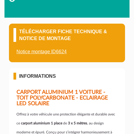
TÉLÉCHARGER FICHE TECHNIQUE &
NOTICE DE MONTAGE
Notice montage ID6624
INFORMATIONS
CARPORT ALUMINIUM 1 VOITURE -
TOIT POLYCARBONATE - ECLAIRAGE
LED SOLAIRE
Offrez à votre véhicule une protection élégante et durable avec
ce
carport aluminium 1 place
de
3 x 5 mètres
, au design
moderne et épuré. Conçu pour s’intégrer harmonieusement à