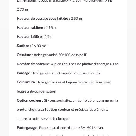
Dimensions :
L 5.00 m (façade) x P 5.36 m (profondeur) x Ht
2.70 m
Hauteur de passage sous faîtière :
2.50 m
Hauteur sablière :
2.15 m
Hauteur faîtière :
2.7 m
2
Surface :
26.80 m
Ossature :
Acier galvanisé 50/100 de type IP
Nombre de poteaux :
4 pieds équipés de platine d'ancrage au sol
Bardage :
Tôle galvanisée et laquée ivoire sur 3 côtés
Couverture :
Tôle galvanisée et laquée ivoire, Bac acier avec
feutre anti-condensation
Option couleur :
Si vous souhaitez un abri bicolor comme sur la
photo, choisissez l'option couleur et précisez les éléments
colorés à notre service technique
Porte garage :
Porte basculante blanche RAL9016 avec