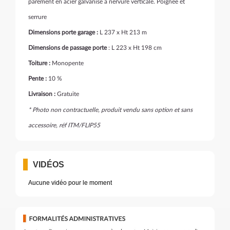
parement en acier galvanisé à nervure verticale. Poignée et
serrure
Dimensions porte garage :
L 237 x Ht 213 m
Dimensions de passage porte
: L 223 x Ht 198 cm
Toiture :
Monopente
Pente :
10 %
Livraison :
Gratuite
* Photo non contractuelle, produit vendu sans option et sans
accessoire, réf ITM/FLIP55
VIDÉOS
Aucune vidéo pour le moment