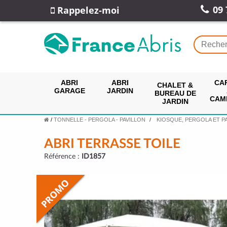
09 
Rappelez-moi
ABRI
ABRI
CA
CHALET &
GARAGE
JARDIN
BUREAU DE
CAM
JARDIN
/
TONNELLE - PERGOLA - PAVILLON
KIOSQUE, PERGOLA ET P
ABRI TERRASSE TOILE
Référence :
ID1857