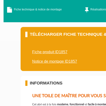
Fiche technique & notice de montage
Réalisations
TÉLÉCHARGER FICHE TECHNIQUE 
Fiche produit ID1857
Notice de montage ID1857
INFORMATIONS
UNE TOILE DE MAÎTRE POUR VOUS SE
Cet abri est à la fois
moderne
,
fonctionnel
et
facile à monte