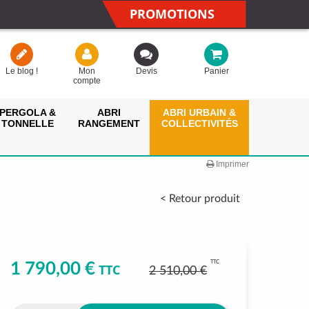
PROMOTIONS
Le blog !
Mon
Devis
Panier
compte
PERGOLA &
ABRI
ABRI URBAIN &
TONNELLE
RANGEMENT
COLLECTIVITÉS
Imprimer
< Retour produit
TTC
1 790,00 €
TTC
2 510,00 €