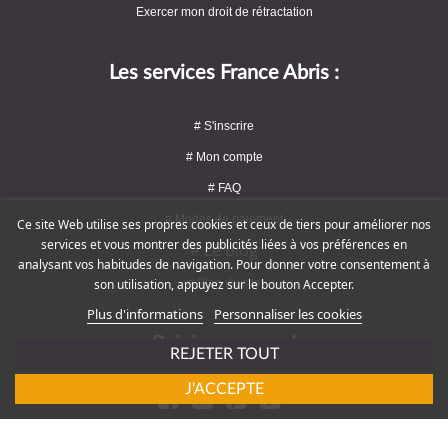
Exercer mon droit de rétractation
Les services France Abris :
# S'inscrire
# Mon compte
# FAQ
# Modes de paiement
Ce site Web utilise ses propres cookies et ceux de tiers pour améliorer nos
services et vous montrer des publicités liées à vos préférences en
# Le blog
analysant vos habitudes de navigation. Pour donner votre consentement à
# Plan du site
son utilisation, appuyez sur le bouton Accepter.
Plus d'informations
Personnaliser les cookies
Rejoignez-nous !
REJETER TOUT
J'ACCEPTE
# Service client : 09 72 16 47 82