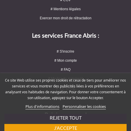
# Mentions légales
Exercer mon droit de rétractation
Les services France Abris :
# S'inscrire
# Mon compte
# FAQ
# Modes de paiement
Ce site Web utilise ses propres cookies et ceux de tiers pour améliorer nos
services et vous montrer des publicités liées à vos préférences en
# Le blog
analysant vos habitudes de navigation. Pour donner votre consentement à
# Plan du site
son utilisation, appuyez sur le bouton Accepter.
Plus d'informations
Personnaliser les cookies
Rejoignez-nous !
REJETER TOUT
J'ACCEPTE