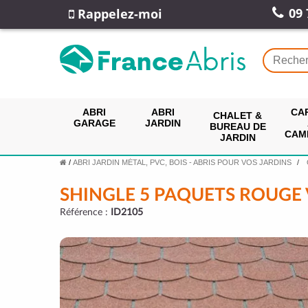
09 
Rappelez-moi
ABRI
ABRI
CA
CHALET &
GARAGE
JARDIN
BUREAU DE
CAM
JARDIN
/
ABRI JARDIN MÉTAL, PVC, BOIS - ABRIS POUR VOS JARDINS
SHINGLE 5 PAQUETS ROUGE 
Référence :
ID2105