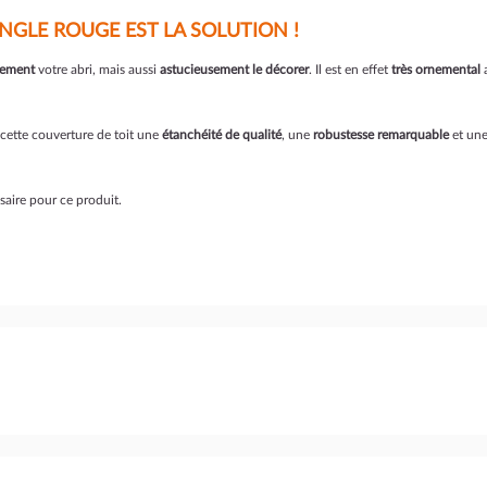
NGLE ROUGE EST LA SOLUTION !
cement
votre abri, mais aussi
astucieusement le décorer
. Il est en effet
très ornemental
a
 cette couverture de toit une
étanchéité de qualité
, une
robustesse remarquable
et un
ssaire pour ce produit.