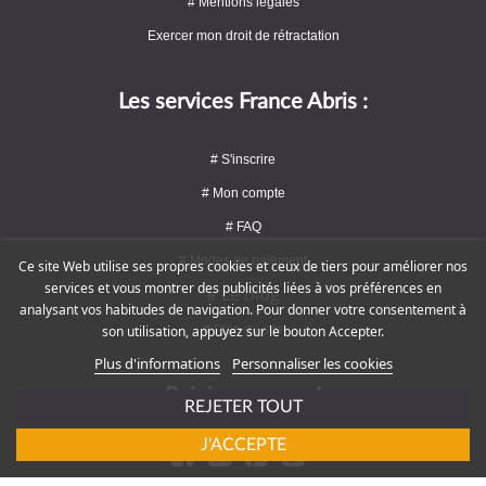
# Mentions légales
Exercer mon droit de rétractation
Les services France Abris :
# S'inscrire
# Mon compte
# FAQ
# Modes de paiement
Ce site Web utilise ses propres cookies et ceux de tiers pour améliorer nos
services et vous montrer des publicités liées à vos préférences en
# Le blog
analysant vos habitudes de navigation. Pour donner votre consentement à
# Plan du site
son utilisation, appuyez sur le bouton Accepter.
Plus d'informations
Personnaliser les cookies
Rejoignez-nous !
REJETER TOUT
J'ACCEPTE