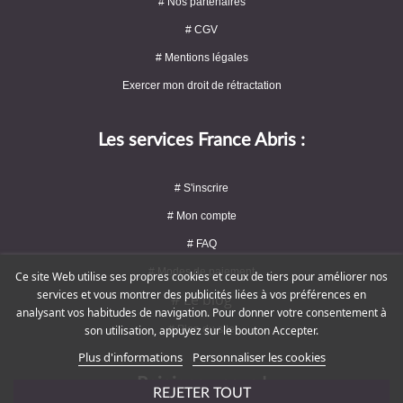
# Nos partenaires
# CGV
# Mentions légales
Exercer mon droit de rétractation
Les services France Abris :
# S'inscrire
# Mon compte
# FAQ
# Modes de paiement
Ce site Web utilise ses propres cookies et ceux de tiers pour améliorer nos
services et vous montrer des publicités liées à vos préférences en
# Le blog
analysant vos habitudes de navigation. Pour donner votre consentement à
# Plan du site
son utilisation, appuyez sur le bouton Accepter.
Plus d'informations
Personnaliser les cookies
Rejoignez-nous !
REJETER TOUT