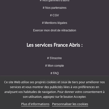
# Nos gammes d'abris
# Nos partenaires
# CGV
# Mentions légales
Exercer mon droit de rétractation
Les services France Abris :
# S'inscrire
# Mon compte
# FAQ
# Modes de paiement
Ce site Web utilise ses propres cookies et ceux de tiers pour améliorer nos
services et vous montrer des publicités liées à vos préférences en
# Le blog
analysant vos habitudes de navigation. Pour donner votre consentement à
# Plan du site
son utilisation, appuyez sur le bouton Accepter.
Plus d'informations
Personnaliser les cookies