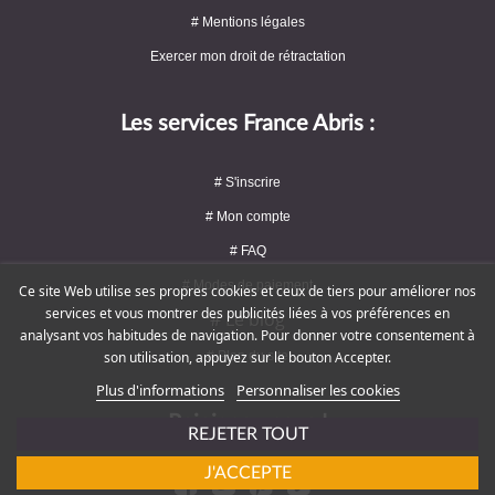
# Mentions légales
Exercer mon droit de rétractation
Les services France Abris :
# S'inscrire
# Mon compte
# FAQ
# Modes de paiement
Ce site Web utilise ses propres cookies et ceux de tiers pour améliorer nos
services et vous montrer des publicités liées à vos préférences en
# Le blog
analysant vos habitudes de navigation. Pour donner votre consentement à
# Plan du site
son utilisation, appuyez sur le bouton Accepter.
Plus d'informations
Personnaliser les cookies
Rejoignez-nous !
REJETER TOUT
J'ACCEPTE