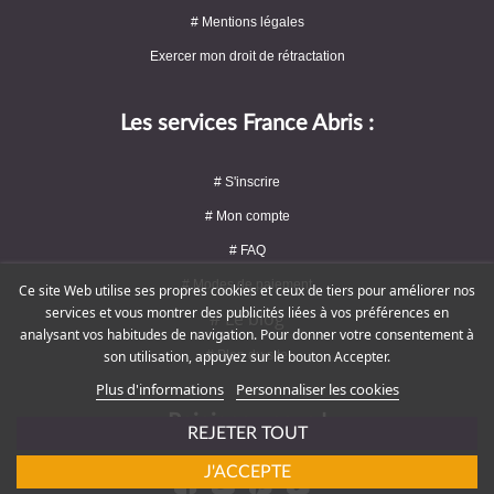
# Mentions légales
Exercer mon droit de rétractation
Les services France Abris :
# S'inscrire
# Mon compte
# FAQ
# Modes de paiement
Ce site Web utilise ses propres cookies et ceux de tiers pour améliorer nos
services et vous montrer des publicités liées à vos préférences en
# Le blog
analysant vos habitudes de navigation. Pour donner votre consentement à
# Plan du site
son utilisation, appuyez sur le bouton Accepter.
Plus d'informations
Personnaliser les cookies
Rejoignez-nous !
REJETER TOUT
J'ACCEPTE